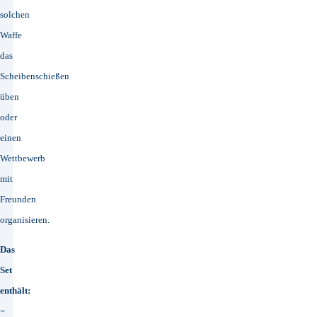
solchen
Waffe
das
Scheibenschießen
üben
oder
einen
Wettbewerb
mit
Freunden
organisieren.
Das
Set
enthält:
-