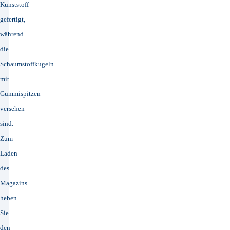
Kunststoff
gefertigt,
während
die
Schaumstoffkugeln
mit
Gummispitzen
versehen
sind.
Zum
Laden
des
Magazins
heben
Sie
den