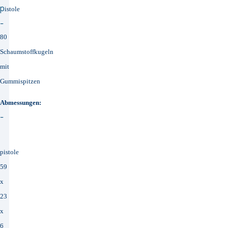
p
istole
-
80
Schaumstoffkugeln
mit
Gummispitzen
Abmessungen:
-
p
istole
59
x
23
x
6