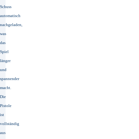
Schuss
automatisch
nachgeladen,
was
das
Spiel
länger
und
spannender
macht.
Die
Pistole
ist
vollständig
aus