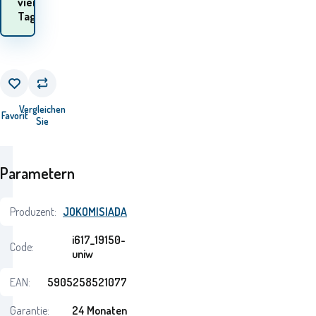
vier
Waren
Tage
erhalten? 12.08. - 13.08.
Vergleichen
Favorit
Sie
Parametern
Produzent:
JOKOMISIADA
i617_19150-
Code:
uniw
EAN:
5905258521077
Garantie:
24 Monaten