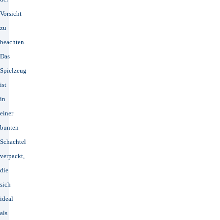
Vorsicht
zu
beachten.
Das
Spielzeug
ist
in
einer
bunten
Schachtel
verpackt,
die
sich
ideal
als