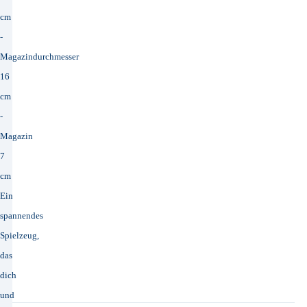
cm
-
Magazindurchmesser
16
cm
-
Magazin
7
cm
Ein
spannendes
Spielzeug,
das
dich
und