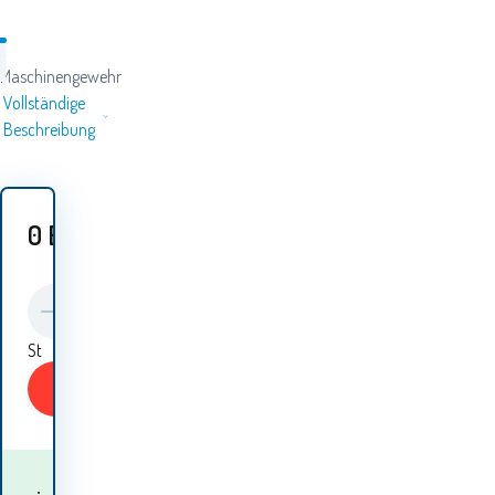
Maschinengewehr
Vollständige
Beschreibung
0
EUR
St
KAUFEN
Wann werde ich die