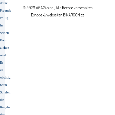
deine
© 2026 AGA24 s.r.o., Alle Rechte vorbehalten
Freunde
Eshops & webseiten
BINARGON.cz
völlig
in
seinen
Bann
ziehen
wird.
Es
ist
wichtig,
beim
Spielen
die
Regeln
der