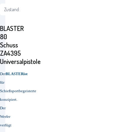
Zustand:
BLASTER
80
Schuss
ZA4395
Universalpistole
Der
BLASTER
ist
für
Schießsportbegeisterte
konzipiert.
Der
Werfer
verfügt