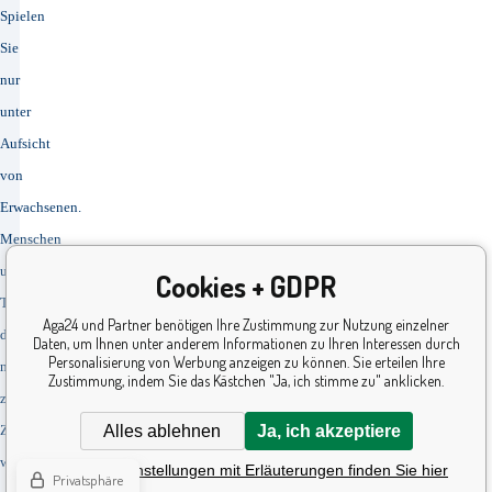
Spielen
Sie
nur
unter
Aufsicht
von
Erwachsenen.
Menschen
und
Cookies + GDPR
Tiere
Aga24 und Partner benötigen Ihre Zustimmung zur Nutzung einzelner
dürfen
Daten, um Ihnen unter anderem Informationen zu Ihren Interessen durch
Personalisierung von Werbung anzeigen zu können. Sie erteilen Ihre
nicht
Zustimmung, indem Sie das Kästchen "Ja, ich stimme zu" anklicken.
zur
Alles ablehnen
Ja, ich akzeptiere
Zielscheibe
werden.
Detaillierte Einstellungen mit Erläuterungen finden Sie hier
Privatsphäre