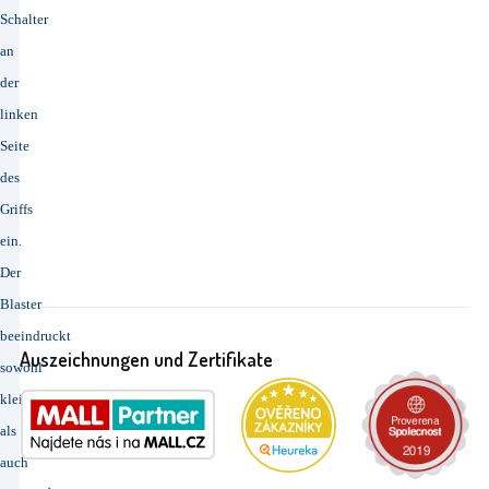
Schalter
an
der
linken
Seite
des
Griffs
ein.
Der
Blaster
beeindruckt
Auszeichnungen und Zertifikate
sowohl
kleine
als
auch