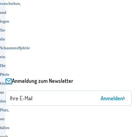
verschieben,
und
legen
Sie
die
Schaumstoffpfeile
ein.
Die
Pfeile
Anmeldung zum Newsletter
bleiben
an
Anmelden
ihrem
Platz,
sie
fallen
auch