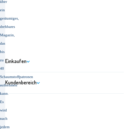
über
ein
geräumiges,
drehbares
Magazin,
das
bis
zu
Einkaufen
40
Schaumstoffpatronen
Kundenbereich
aufnehmen
kann.
Es
wird
nach
jedem