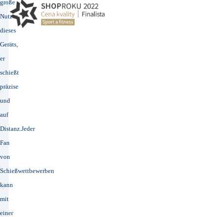
große
Nutzer
dieses
Geräts,
er
schießt
präzise
und
auf
Distanz.Jeder
Fan
von
Schießwettbewerben
kann
mit
einer