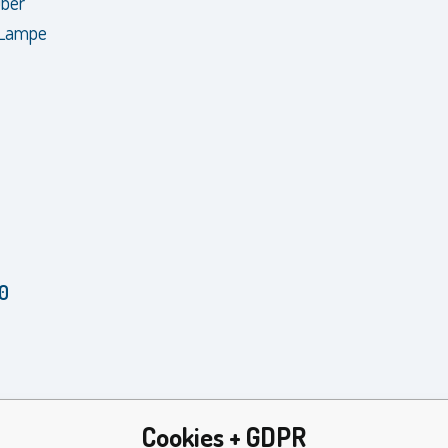
über
e Lampe
0
Cookies + GDPR