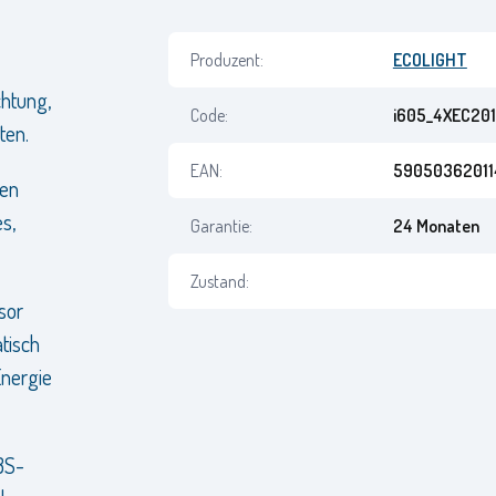
Produzent:
ECOLIGHT
chtung,
Code:
i605_4XEC201
ten.
EAN:
59050362011
ten
s,
Garantie:
24 Monaten
Zustand:
sor
tisch
nergie
BS-