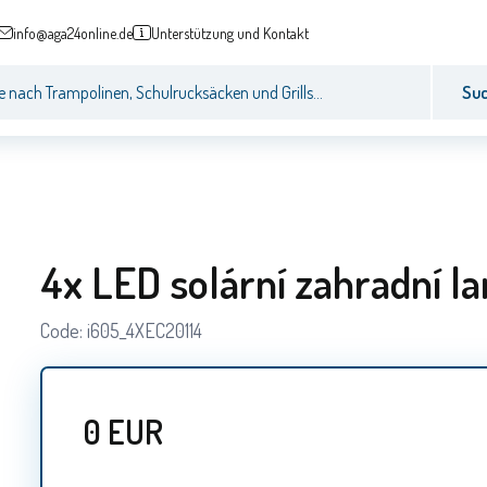
info@aga24online.de
Unterstützung und Kontakt
Su
4x LED solární zahradní l
Code:
i605_4XEC20114
0
EUR