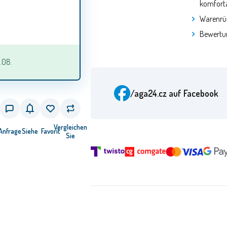
komforta
Warenrü
Bewertu
.08.
/aga24.cz
auf Facebook
Vergleichen
Anfrage
Siehe
Favorit
Sie