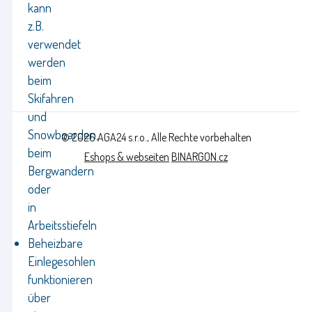
kann
z.B.
verwendet
werden
beim
Skifahren
und
Snowboarden,
© 2026 AGA24 s.r.o., Alle Rechte vorbehalten
beim
Eshops & webseiten
BINARGON.cz
Bergwandern
oder
in
Arbeitsstiefeln
Beheizbare
Einlegesohlen
funktionieren
über