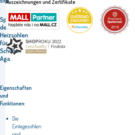
sind.
Auszeichnungen und Zertifikate
Spezifikationen
der
Heizsohlen
für
Schuhe
Aga.
Eigenschaften
und
Funktionen:
Die
Einlegesohlen
sind