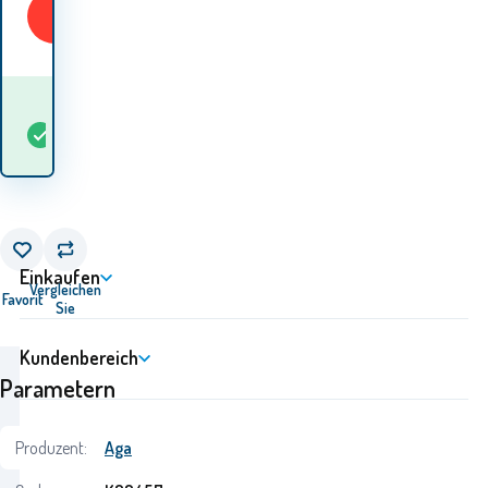
KAUFEN
Wann werde ich die
auf
Waren
4
St
Lager
erhalten? 12.08. - 13.08.
Einkaufen
Vergleichen
Favorit
Sie
Kundenbereich
Parametern
Produzent:
Aga