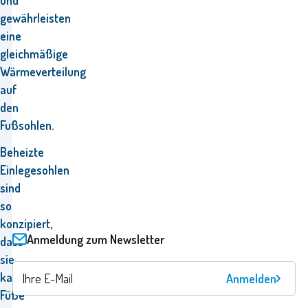
und
gewährleisten
eine
gleichmäßige
Wärmeverteilung
auf
den
Fußsohlen.
Beheizte
Einlegesohlen
sind
so
konzipiert,
Anmeldung zum Newsletter
dass
sie
kalte
Anmelden
Füße