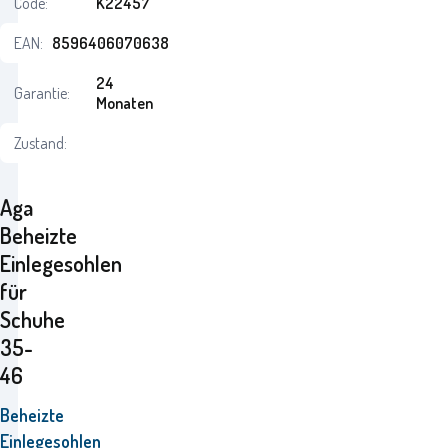
Code:
K22457
EAN:
8596406070638
24
Garantie:
Monaten
Zustand:
Aga
Beheizte
Einlegesohlen
für
Schuhe
35-
46
Beheizte
Einlegesohlen