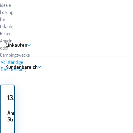
ideale
Lösung
für
Urlaub,
Reisen,
Angeln
Einkaufen
oder
Campingzwecke.
Vollständige
Kundenbereich
Beschreibung
13.90
EUR
Ähnliche
Ströme: