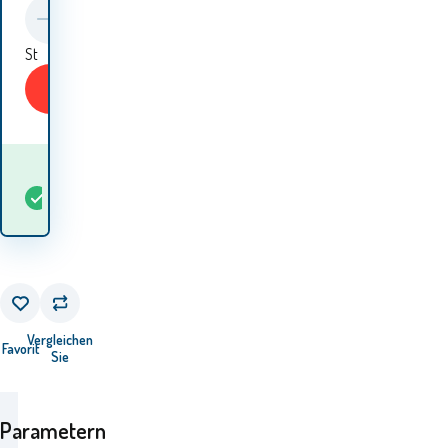
St
KAUFEN
Wann werde ich die
auf
Waren
5+
St
Lager
erhalten? 12.08. - 13.08.
Vergleichen
Favorit
Sie
Parametern