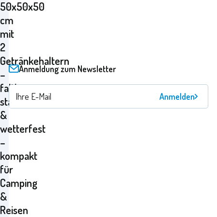
50x50x50
cm
mit
2
Getränkehaltern
Anmeldung zum Newsletter
–
faltbar,
Anmelden
stabil
&
wetterfest
–
kompakt
für
Camping
&
Reisen