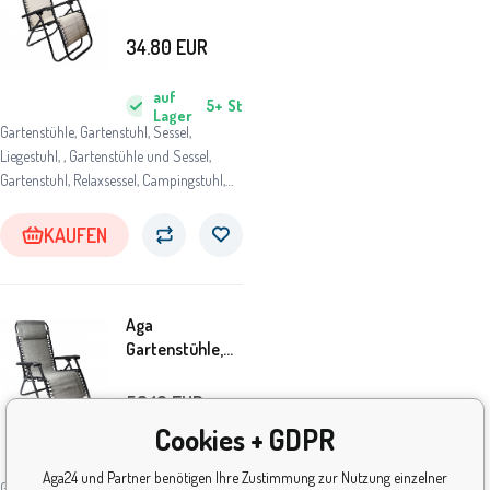
Beige –
Verstellbar mit
34.80
EUR
Kopfstütze &
Armlehnen,
auf
5+
St
robust &
Lager
Gartenstühle, Gartenstuhl, Sessel,
wetterfest,
Liegestuhl, , Gartenstühle und Sessel,
klappbar mit
Gartenstuhl, Relaxsessel, Campingstuhl,
Stahlrahmen,
Liegesessel, Klappsessel, Relax-Liegestuhl,
bis 120 kg
Campingstuhl
KAUFEN
Aga
Gartenstühle,
Relaxsessel
GRT MR57CH
58.10
EUR
Cookies + GDPR
ein Tag
Aga24 und Partner benötigen Ihre Zustimmung zur Nutzung einzelner
Gartenstühle, Gartenstuhl, Sessel,