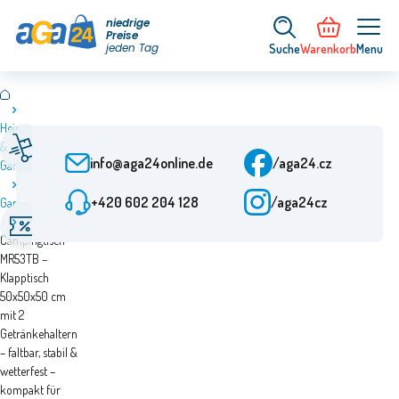
niedrige
Preise
jeden Tag
Suche
Warenkorb
Menu
Heim
Schnelle Lieferung
Kundenbetreuung
&
Ab Bestellung 24 h
Mo-Fr: 7.00-15.30 Uhr
info@aga24online.de
/aga24.cz
Garten
Geprüftes
+420 602 204 128
/aga24cz
Gartentische
Besondere Angebote
Unternehmen
Aga
Ermäßigungen bis zu
Mehr als 10 Jahre auf
Campingtisch
50%
dem Markt
MR53TB –
Klapptisch
50x50x50 cm
mit 2
Getränkehaltern
– faltbar, stabil &
wetterfest –
kompakt für