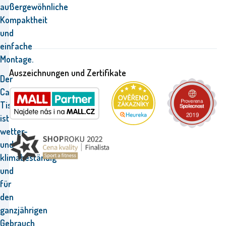
außergewöhnliche
Kompaktheit
und
einfache
Montage.
Auszeichnungen und Zertifikate
Der
Camping-
Tisch
ist
wetter-
und
klimabeständig
und
für
den
ganzjährigen
Gebrauch