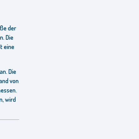
öße der
n.
Die
t eine
an. Die
tand von
messen.
, wird