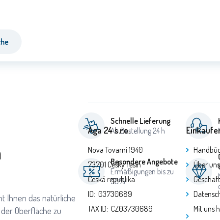
che
Schnelle Lieferung
Aga 24 s.r.o.
Einkaufe
Ab Bestellung 24 h
a
Nova Tovarni 1940
Handbüc
Besondere Angebote
73701 Cesky Tesin
Über uns
Ermäßigungen bis zu
Česká republika
Geschäf
50%
ID: 03730689
Datensch
ht Ihnen das natürliche
TAX ID: CZ03730689
Mit uns 
der Oberfläche zu