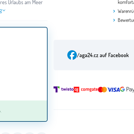
hres Urlaubs am Meer
komforta
g
Warenrü
Bewertu
/aga24.cz
auf Facebook
.