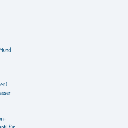
 Mund
ren)
asser
on-
ntil für