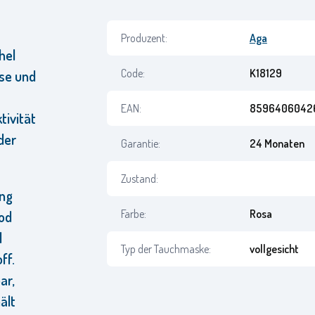
Produzent:
Aga
hel
Code:
K18129
ase und
EAN:
85964060426
ivität
der
Garantie:
24 Monaten
Zustand:
ung
Farbe:
Rosa
ood
l
Typ der Tauchmaske:
vollgesicht
ff.
ar,
ält