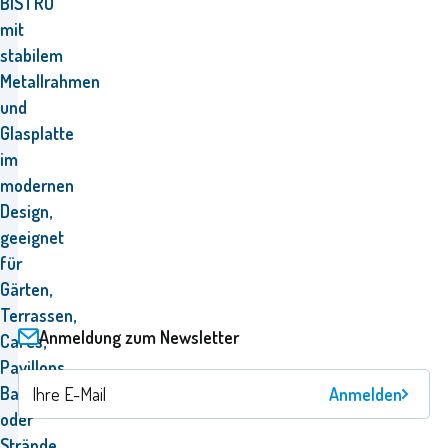
BISTRO
mit
stabilem
Metallrahmen
und
Glasplatte
im
modernen
Design,
geeignet
für
Gärten,
Terrassen,
Anmeldung zum Newsletter
Cafés,
Pavillons,
Balkone
Anmelden
oder
Strände.