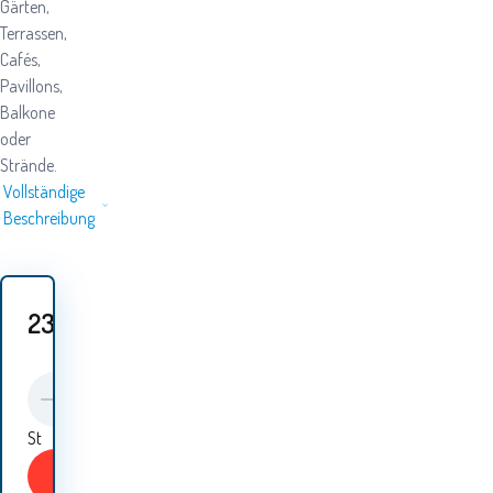
Gärten,
Terrassen,
Cafés,
Pavillons,
Balkone
oder
Strände.
Vollständige
Beschreibung
23.70
EUR
St
KAUFEN