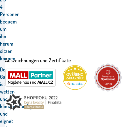
4
Personen
bequem
um
ihn
herum
sitzen
können.
Auszeichnungen und Zertifikate
Der
Gartentisch
ist
wetter-
und
klimabeständig
und
eignet