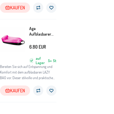
Rucksack ermöglicht es Ihnen, den
Komfort überall und jederzeit zu
KAUFEN
genießen.
Aga
Aufblasbarer
Lazy Bag
230x70 cm
6.80
EUR
Schwarz/Rosa
auf
5+
St
Lager
Bereiten Sie sich auf Entspannung und
Komfort mit dem aufblasbaren LAZY
BAG vor. Dieser stilvolle und praktische
Rucksack ermöglicht es Ihnen, den
Komfort überall und jederzeit zu
KAUFEN
genießen.