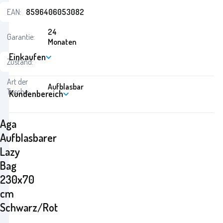
EAN:
8596406053082
24
Garantie:
Monaten
Einkaufen
Zustand:
Art der
Aufblasbar
Tasche:
Kundenbereich
Aga
Aufblasbarer
Lazy
Bag
230x70
cm
Schwarz/Rot