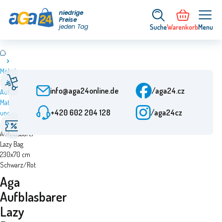
niedrige
Preise
jeden Tag
Suche
Warenkorb
Menu
Möbel
Schnelle Lieferung
Kundenbetreuung
Ab Bestellung 24 h
Mo-Fr: 7.00-15.30 Uhr
info@aga24online.de
/aga24.cz
Aufblasbare
Matratzen
Geprüftes
+420 602 204 128
/aga24cz
und Sessel
Besondere Angebote
Unternehmen
Aga
Ermäßigungen bis zu
Mehr als 10 Jahre auf
Aufblasbarer
50%
dem Markt
Lazy Bag
230x70 cm
Schwarz/Rot
Aga
Aufblasbarer
Lazy