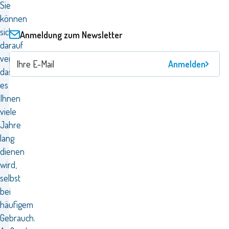
Sie
können
sich
Anmeldung zum Newsletter
darauf
verlassen,
Anmelden
dass
es
Ihnen
viele
Jahre
lang
dienen
wird,
selbst
bei
häufigem
Gebrauch.