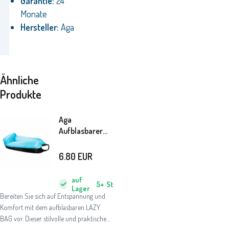
Garantie:
24
Monate
Hersteller:
Aga
Ähnliche
Produkte
Aga
Aufblasbarer
Lazy Bag
230x70 cm
6.80
EUR
Schwarz/Blau
auf
5+
St
Lager
Bereiten Sie sich auf Entspannung und
Komfort mit dem aufblasbaren LAZY
BAG vor. Dieser stilvolle und praktische