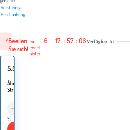
genießen.
Vollständige
Beschreibung
Beeilen
6
:
17
:
57
:
06
Sie
Verfügbar: 5+
endet
Sie sich!
hinter:
5.50
EUR
Ähnliche
Ströme:
St
KAUFEN