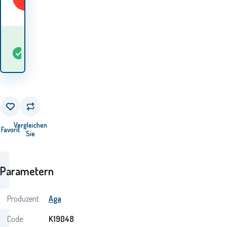
Wann werde ich die
auf
Waren
5+
St
Lager
erhalten? 12.08. - 13.08.
Vergleichen
Favorit
Sie
Parametern
Produzent:
Aga
Code:
K19048