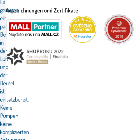
Es
genügen
Auszeichnungen und Zertifikate
ein
paar
Bewegungen
in
der
Luft
und
der
Beutel
ist
einsatzbereit.
Keine
Pumpen,
keine
komplizierten