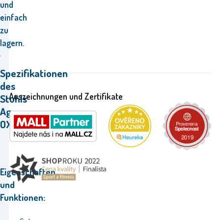
und
einfach
zu
lagern.
Spezifikationen
des
Auszeichnungen und Zertifikate
Stuhls
Aga
OXFORD.
Eigenschaften
und
Funktionen: