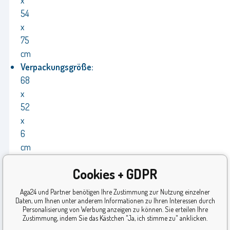
54
x
75
cm
Verpackungsgröße:
68
x
52
x
6
cm
Hersteller:
Cookies + GDPR
Aga
Garantie:
Aga24 und Partner benötigen Ihre Zustimmung zur Nutzung einzelner
24
Daten, um Ihnen unter anderem Informationen zu Ihren Interessen durch
Personalisierung von Werbung anzeigen zu können. Sie erteilen Ihre
Monate
Zustimmung, indem Sie das Kästchen "Ja, ich stimme zu" anklicken.