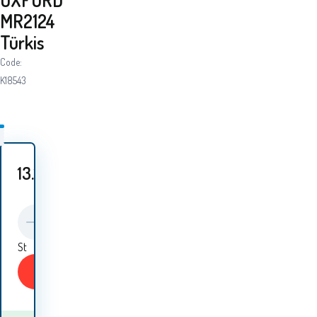
MR2124
Türkis
Code:
K18543
13.10
EUR
St
KAUFEN