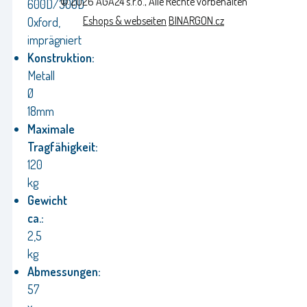
© 2026 AGA24 s.r.o., Alle Rechte vorbehalten
600D/300D
Eshops & webseiten
BINARGON.cz
Oxford,
imprägniert
Konstruktion:
Metall
Ø
18mm
Maximale
Tragfähigkeit:
120
kg
Gewicht
ca.:
2,5
kg
Abmessungen:
57
x