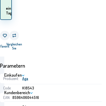
Wann werde ich die
ein
Waren
Tag
erhalten? 12.08. - 13.08.
Vergleichen
Favorit
Sie
Parametern
Einkaufen
Produzent:
Aga
Code:
K18543
Kundenbereich
EAN:
8596406044516