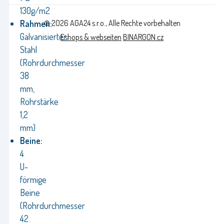
130g/m2
© 2026 AGA24 s.r.o., Alle Rechte vorbehalten
Rahmen:
Galvanisierter
Eshops & webseiten
BINARGON.cz
Stahl
(Rohrdurchmesser
38
mm,
Rohrstärke
1,2
mm)
Beine:
4
U-
förmige
Beine
(Rohrdurchmesser
42