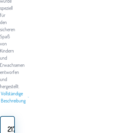
wurde
speziell
für
den
sicheren
Spaß
von
Kindern
und
Erwachsenen
entworfen
und
hergestellt.
Vollständige
Beschreibung
217.10
EUR