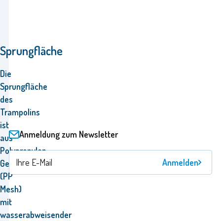
Sprungfläche
Die
Sprungfläche
des
Trampolins
ist
Anmeldung zum Newsletter
aus
Polypropylen-
Anmelden
Gewebe
(PP
Mesh)
mit
wasserabweisender