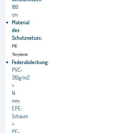
180
cm
Material
des
Schutznetzes:
PE
Terylene
Federabdeckung:
PVC-
310g/m2
+
14
mm
EPE-
Schaum
+
PE-