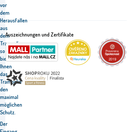
vor
dem
Herausfallen
aus
Auszeichnungen und Zertifikate
dem
Trampolin,
so
bietet
Ihnen
das
Trampolin
den
maximal
möglichen
Schutz.
Der
Eingang