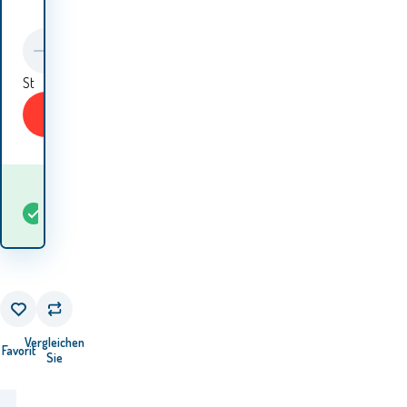
St
KAUFEN
Wann werde ich die
auf
Waren
5+
St
Lager
erhalten? 12.08. - 13.08.
Vergleichen
Favorit
Sie