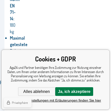
EN
71-
14:
180
kg
Maximal
getestete
Belastung:
900
Cookies + GDPR
kg
Aga24 und Partner benötigen Ihre Zustimmung zur Nutzung einzelner
Handbuch
Daten, um Ihnen unter anderem Informationen zu Ihren Interessen durch
Personalisierung von Werbung anzeigen zu können. Sie erteilen Ihre
Zustimmung, indem Sie das Kästchen "Ja, ich stimme zu" anklicken.
Packungsinhalt:
Alles ablehnen
Ja, ich akzeptiere
Trampolin
Detaillierte Einstellungen mit Erläuterungen finden Sie hier
430
Privatsphäre
cm