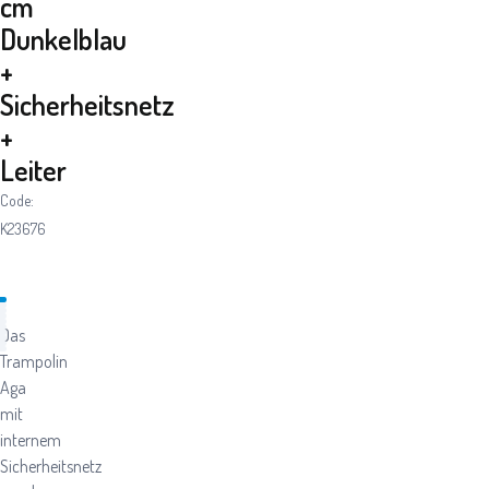
cm
Dunkelblau
+
Sicherheitsnetz
+
Leiter
Code:
K23676
Das
Trampolin
Aga
mit
internem
Sicherheitsnetz