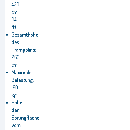
430
cm
(14
ft)
Gesamthöhe
des
Trampolins:
269
cm
Maximale
Belastung:
180
kg
Höhe
der
Sprungfläche
vom