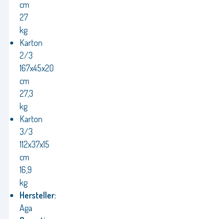
cm
27
kg
Karton
2/3
167x45x20
cm
27,3
kg
Karton
3/3
112x37x15
cm
16,9
kg
Hersteller:
Aga