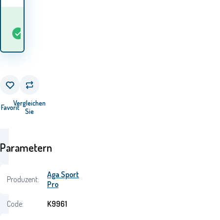
Wann werde ich die
auf
Waren
5+
St
Lager
erhalten? 10.08. - 11.08.
Vergleichen
Favorit
Sie
Parametern
Aga Sport
Produzent:
Pro
Code:
K9961