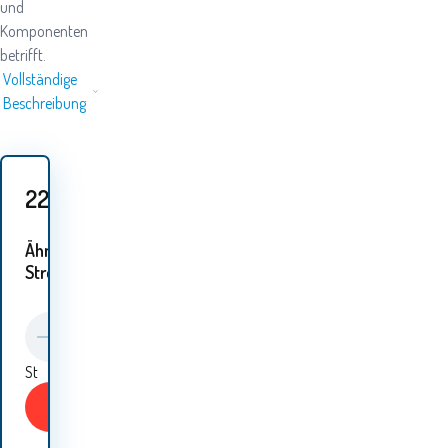
und
Komponenten
betrifft.
Vollständige
Beschreibung
221.20
EUR
Ähnliche
Ströme:
St
KAUFEN