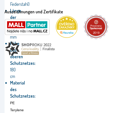
Federstahl)
Länge
Auszeichnungen und Zertifikate
der
Federn:
178
mm
Höhe
des
oberen
Schutznetzes:
180
cm
Material
des
Schutznetzes:
PE
Terylene