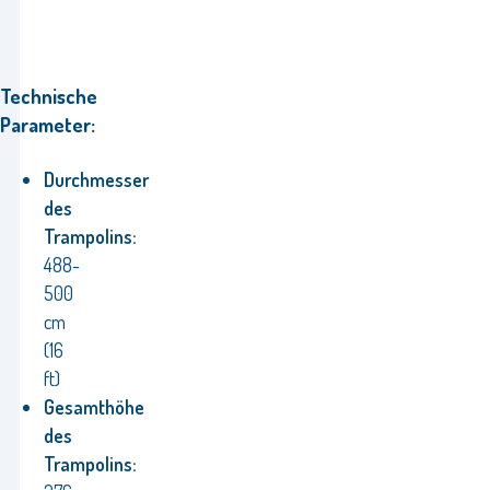
Technische
Parameter:
Durchmesser
des
Trampolins:
488-
500
cm
(16
ft)
Gesamthöhe
des
Trampolins: