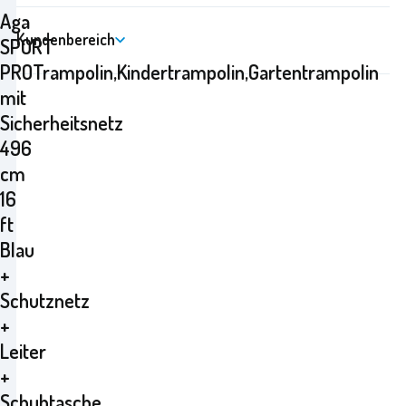
Aga
Kundenbereich
SPORT
PROTrampolin,Kindertrampolin,Gartentrampolin
mit
Sicherheitsnetz
496
cm
16
ft
Blau
+
Schutznetz
+
Leiter
+
Schuhtasche