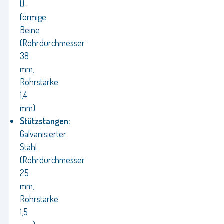
U-
förmige
Beine
(Rohrdurchmesser
38
mm,
Rohrstärke
1,4
mm)
Stützstangen:
Galvanisierter
Stahl
(Rohrdurchmesser
25
mm,
Rohrstärke
1,5