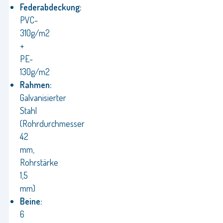
Federabdeckung:
PVC-
310g/m2
+
PE-
130g/m2
Rahmen:
Galvanisierter
Stahl
(Rohrdurchmesser
42
mm,
Rohrstärke
1,5
mm)
Beine:
6