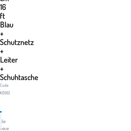
16
ft
Blau
+
Schutznetz
+
Leiter
+
Schuhtasche
Code:
K9961
Die
neue