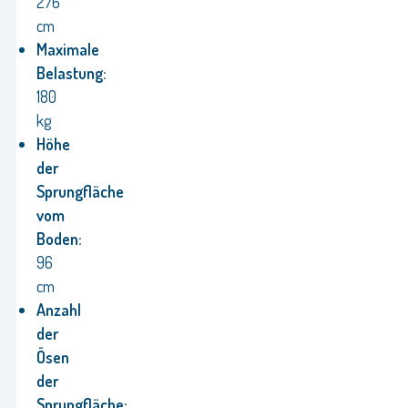
276
cm
Maximale
Belastung:
180
kg
Höhe
der
Sprungfläche
vom
Boden:
96
cm
Anzahl
der
Ösen
der
Sprungfläche: