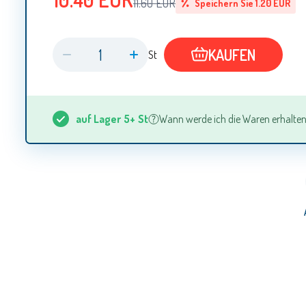
11.60
EUR
Speichern Sie
1.20
EUR
KAUFEN
St
auf Lager
5+
St
Wann werde ich die Waren erhalten? 