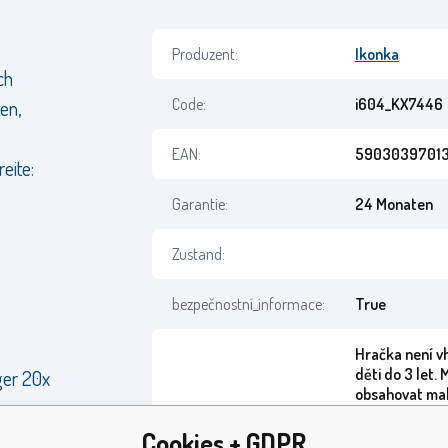
Produzent:
Ikonka
ch
Code:
i604_KX7446
en,
EAN:
5903039701
eite:
Garantie:
24 Monaten
Zustand:
bezpečnostní_informace:
True
Hračka není v
děti do 3 let.
ger 20x
obsahovat mal
nebezpečí spo
udušení. Obal 
Cookies + GDPR