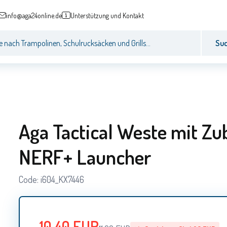
info@aga24online.de
Unterstützung und Kontakt
Su
Aga Tactical Weste mit Zu
NERF+ Launcher
Code:
i604_KX7446
10.40
EUR