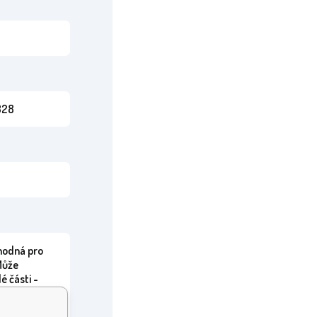
328
hodná pro
 Může
é části -
lknutí nebo
není hračka.