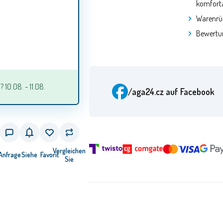
komforta
Warenrü
Bewertu
10.08. - 11.08.
/aga24.cz
auf Facebook
Vergleichen
Anfrage
Siehe
Favorit
Sie