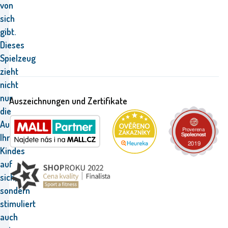
von
sich
gibt.
Dieses
Spielzeug
zieht
nicht
nur
Auszeichnungen und Zertifikate
die
Aufmerksamkeit
Ihres
Kindes
auf
sich,
sondern
stimuliert
auch