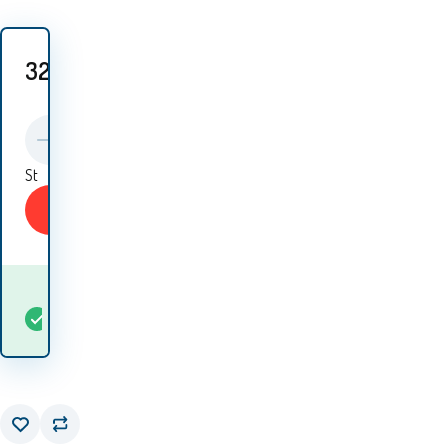
32.30
EUR
St
KAUFEN
Wann werde ich die
auf
Waren
5+
St
Lager
erhalten? 12.08. - 13.08.