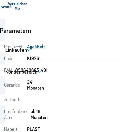
Vergleichen
Favorit
Sie
Parametern
Produzent:
Aga4Kids
Einkaufen
Code:
K19761
EAN:
8596406051491
Kundenbereich
24
Garantie:
Monaten
Zustand:
Empfohlenes
ab 18
Alter:
Monaten
Material:
PLAST