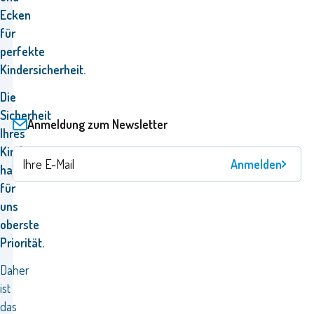
Ecken
für
perfekte
Kindersicherheit.
Die
Sicherheit
Anmeldung zum Newsletter
Ihres
Kindes
Anmelden
hat
für
uns
oberste
Priorität.
Daher
ist
das