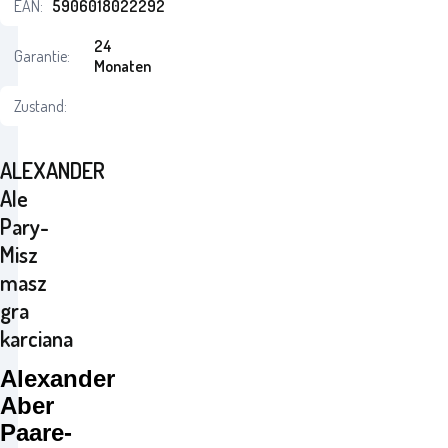
EAN:
5906018022292
24
Garantie:
Monaten
Zustand:
ALEXANDER
Ale
Pary-
Misz
masz
gra
karciana
Alexander
Aber
Paare-