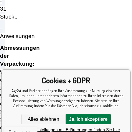
-
31
Stück.,
-
.
Anweisungen
Abmessungen
der
Verpackung:
9,3
Cookies + GDPR
cm
x
Aga24 und Partner benötigen Ihre Zustimmung zur Nutzung einzelner
9,3
Daten, um Ihnen unter anderem Informationen zu Ihren Interessen durch
Personalisierung von Werbung anzeigen zu können. Sie erteilen Ihre
cm
Zustimmung, indem Sie das Kästchen "Ja, ich stimme zu" anklicken.
x
2
Alles ablehnen
Ja, ich akzeptiere
cm
Detaillierte Einstellungen mit Erläuterungen finden Sie hier