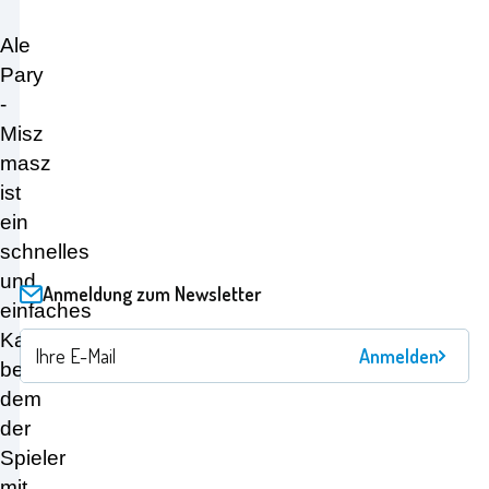
Ale
Pary
-
Misz
masz
ist
ein
schnelles
und
Anmeldung zum Newsletter
einfaches
Kartenspiel,
Anmelden
bei
dem
der
Spieler
mit