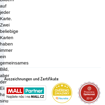
auf
jeder
Karte.
Zwei
beliebige
Karten
haben
immer
ein
gemeinsames
Bild,
aber
Auszeichnungen und Zertifikate
der
Einfachheit
halber
sind