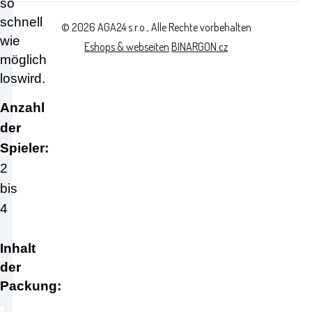
so
schnell
© 2026 AGA24 s.r.o., Alle Rechte vorbehalten
wie
Eshops & webseiten
BINARGON.cz
möglich
loswird.
Anzahl
der
Spieler:
2
bis
4
Inhalt
der
Packung: