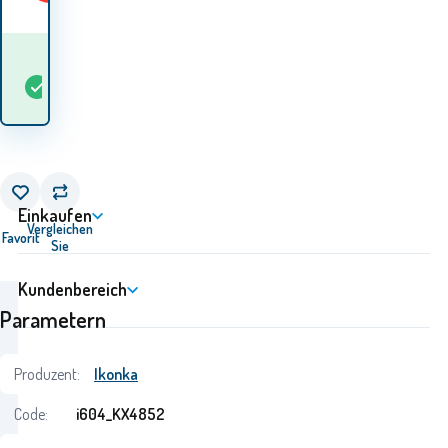
Wann werde ich die
auf
Waren
5+
St
Lager
erhalten? 10.08. - 11.08.
Einkaufen
Vergleichen
Favorit
Sie
Kundenbereich
Parametern
Produzent:
Ikonka
Code:
i604_KX4852