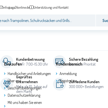
info@aga24online.de
Unterstützung und Kontakt
Su
Kundenbetreuung
Sichere Bezahlung
Einkaufen
Kundenbereich
Mo-Fr: 7.00-15.30 Uhr
ist unsere Priorität
Handbücher und Anleitungen
Anmeldung
Geprüftes
Über uns
Registration
Unternehmen
Zufriedene Kunden
Mehr als 10 Jahre auf
300 000+ Bestellungen
Geschäftsbedingungen
dem Markt
Datenschutzerklärung
Mit uns haben Sie einen