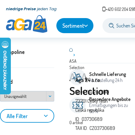
niedrige Preise
jeden Tag
+420 602 204 128
Sortiment
Trampoline
ASA
Selection
ASA
Schnelle Lieferung
Aga 24 s.r.o.
Ab Bestellung 24 h
Stand
Selection
Nova Tovarni 1940
Besondere Angebote
73701 Cesky Tesin
Ermäßigungen bis zu
Česká republika
50%
Alle Filter
ID: 03730689
0
artikel
TAX ID: CZ03730689