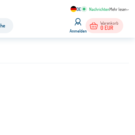
DE
Mehr lesen
Warenkorb
che
0
EUR
Anmelden