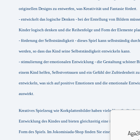
originellen Designs zu entwerfen, was Kreativität und Fantasie fördert.
- entwickelt das logische Denken - bei der Erstellung von Bildern müss
Kinder logisch denken und die Reihenfolge und Form der Elemente pla
- förderung der Selbstständigkeit - dieses Spiel kann selbstständig durc
werden, so dass das Kind seine Selbstständigkeit entwickeln kann.
- stimulierung der emotionalen Entwicklung - die Gestaltung schöner B
einem Kind helfen, Selbstvertrauen und ein Gefühl der Zufriedenheit zu
entwickeln, was sich auf positive Emotionen und die emotionale Entwi
auswirkt.
Kreatives Spielzeug wie Korkplattenbilder haben viele Vorteile für die
Entwicklung des Kindes und bieten gleichzeitig eine interessante und f
Form des Spiels. Im Jokomisiada-Shop finden Sie eine große Auswahl a
Aga24