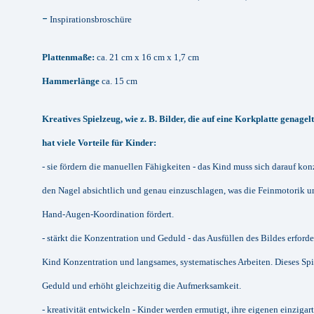
-
Inspirationsbroschüre
Plattenmaße:
ca. 21 cm x 16 cm x 1,7 cm
Hammerlänge
ca. 15 cm
Kreatives Spielzeug, wie z. B. Bilder, die auf eine Korkplatte genagel
hat viele Vorteile für Kinder:
- sie fördern die manuellen Fähigkeiten - das Kind muss sich darauf kon
den Nagel absichtlich und genau einzuschlagen, was die Feinmotorik u
Hand-Augen-Koordination fördert.
- stärkt die Konzentration und Geduld - das Ausfüllen des Bildes erford
Kind Konzentration und langsames, systematisches Arbeiten. Dieses Spie
Geduld und erhöht gleichzeitig die Aufmerksamkeit.
- kreativität entwickeln - Kinder werden ermutigt, ihre eigenen einzigar