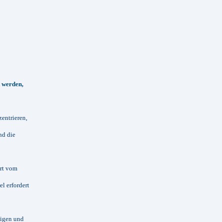
t werden,
zentrieren,
nd die
ert vom
l erfordert
tigen und