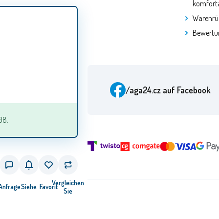
komforta
Warenrü
Bewertu
/aga24.cz
auf Facebook
08.
Vergleichen
Anfrage
Siehe
Favorit
Sie