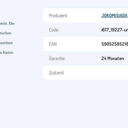
Produzent:
JOKOMISIADA
steln. Das
Code:
i617_19227-u
atischen
inzelnen
EAN:
5905258521
en Karten
Garantie:
24 Monaten
Zustand: