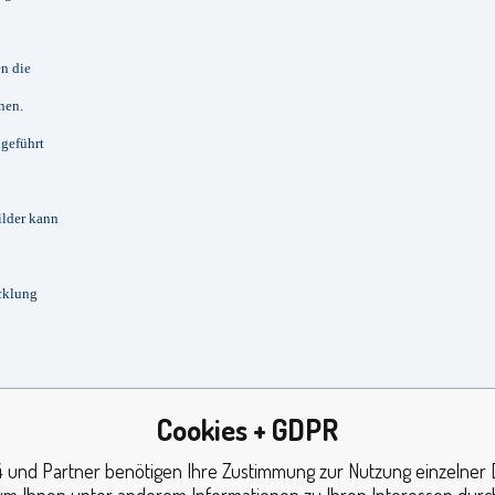
en die
nen.
hgeführt
ilder kann
cklung
Cookies + GDPR
esselnde
n
 und Partner benötigen Ihre Zustimmung zur Nutzung einzelner 