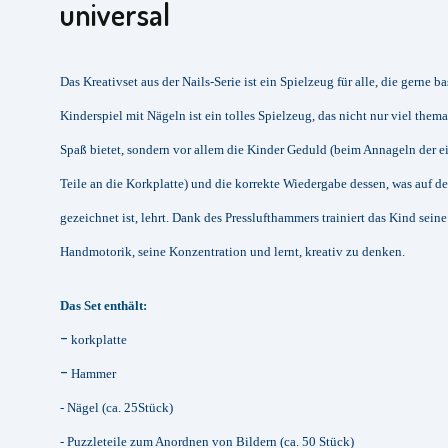
universal
Das Kreativset aus der Nails-Serie ist ein Spielzeug für alle, die gerne ba
Kinderspiel mit Nägeln ist ein tolles Spielzeug, das nicht nur viel them
Spaß bietet, sondern vor allem die Kinder Geduld (beim Annageln der e
Teile an die Korkplatte) und die korrekte Wiedergabe dessen, was auf d
gezeichnet ist, lehrt. Dank des Presslufthammers trainiert das Kind seine
Handmotorik, seine Konzentration und lernt, kreativ zu denken.
Das Set enthält:
-
korkplatte
-
Hammer
- Nägel (ca. 25Stück)
- Puzzleteile zum Anordnen von Bildern (ca. 50 Stück)