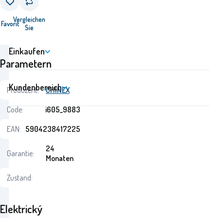
Vergleichen
Favorit
Sie
Einkaufen
Parametern
Kundenbereich
Produzent:
CHINEX
Code:
i605_9883
EAN:
5904238417225
24
Garantie:
Monaten
Zustand:
Elektrický