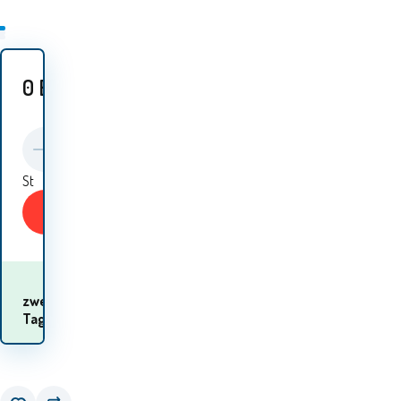
0
EUR
St
KAUFEN
Wann werde ich die
zwei
Waren
Tage
erhalten? 12.08. - 13.08.