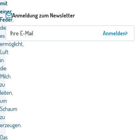
mit
einer
Anmeldung zum Newsletter
Feder
,
die
Anmelden
es
ermöglicht,
Luft
in
die
Milch
zu
leiten,
um
Schaum
zu
erzeugen.
Das