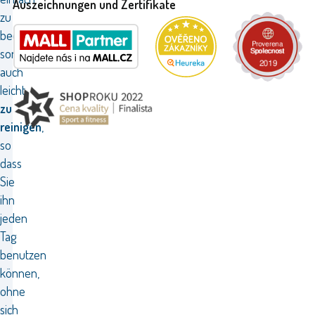
Auszeichnungen und Zertifikate
zu
bedienen,
sondern
auch
leicht
zu
reinigen
,
so
dass
Sie
ihn
jeden
Tag
benutzen
können,
ohne
sich