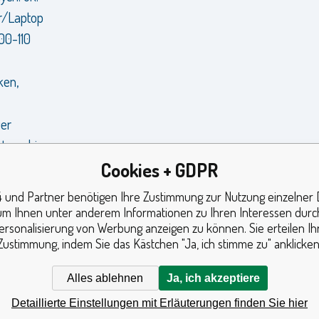
r/Laptop
00-110
ken,
er
tung bis
ells ist
Cookies + GDPR
 und Partner benötigen Ihre Zustimmung zur Nutzung einzelner 
Shop,
um Ihnen unter anderem Informationen zu Ihren Interessen durc
ersonalisierung von Werbung anzeigen zu können. Sie erteilen Ih
erte
Zustimmung, indem Sie das Kästchen "Ja, ich stimme zu" anklicken
ne Autos,
Alles ablehnen
Ja, ich akzeptiere
Detaillierte Einstellungen mit Erläuterungen finden Sie hier