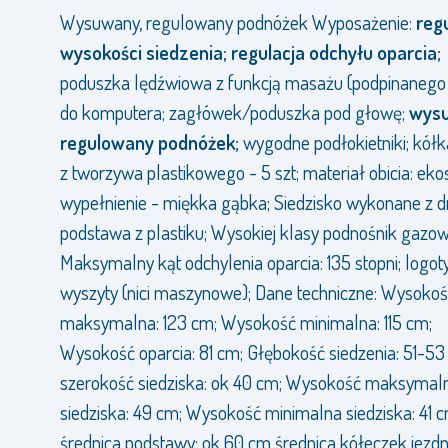
Wysuwany, regulowany podnóżek Wyposażenie:
reg
wysokości siedzenia;
regulacja odchyłu oparcia;
poduszka lędźwiowa z funkcją masażu (podpinaneg
do komputera; zagłówek/poduszka pod głowę;
wys
regulowany podnóżek;
wygodne podłokietniki; kółk
z tworzywa plastikowego - 5 szt; materiał obicia: ek
wypełnienie - miękka gąbka; Siedzisko wykonane z 
podstawa z plastiku; Wysokiej klasy podnośnik gazow
Maksymalny kąt odchylenia oparcia: 135 stopni; logot
wyszyty (nici maszynowe); Dane techniczne: Wysoko
maksymalna: 123 cm; Wysokość minimalna: 115 cm;
Wysokość oparcia: 81 cm; Głębokość siedzenia: 51-53
szerokość siedziska: ok 40 cm; Wysokość maksymal
siedziska: 49 cm; Wysokość minimalna siedziska: 41 c
średnica podstawy: ok 60 cm średnica kółeczek jezdn