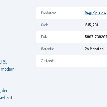
Produzent:
Ragil Sp. z o.o.
Code:
i615_731
EAN:
5907173920
Garantie:
24 Monaten
Zustand:
ERS,
 modern
, der
iel Zeit