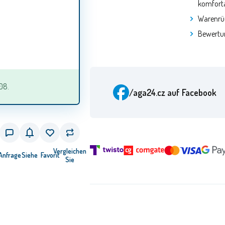
komforta
Warenrü
Bewertu
08.
/aga24.cz
auf Facebook
Vergleichen
Anfrage
Siehe
Favorit
Sie