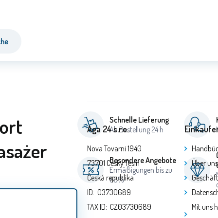
che
ort
Schnelle Lieferung
Aga 24 s.r.o.
Einkaufe
Ab Bestellung 24 h
asażer
Nova Tovarni 1940
Handbüc
Besondere Angebote
73701 Cesky Tesin
Über uns
Ermäßigungen bis zu
Česká republika
Geschäf
50%
ID: 03730689
Datensch
TAX ID: CZ03730689
Mit uns 