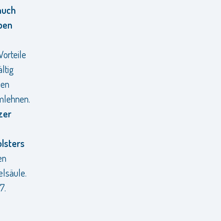
 auch
aben
Vorteile
ltig
len
rmlehnen.
zer
olsters
en
elsäule.
7.