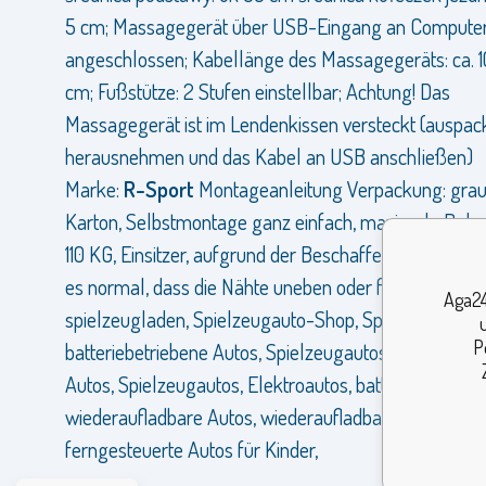
5 cm; Massagegerät über USB-Eingang an Compute
angeschlossen; Kabellänge des Massagegeräts: ca. 1
cm; Fußstütze: 2 Stufen einstellbar; Achtung! Das
Massagegerät ist im Lendenkissen versteckt (auspac
herausnehmen und das Kabel an USB anschließen)
Marke:
R-Sport
Montageanleitung Verpackung: grau
Karton, Selbstmontage ganz einfach, maximale Belas
110 KG, Einsitzer, aufgrund der Beschaffenheit des Exoc
es normal, dass die Nähte uneben oder faltig sind,
Aga24
spielzeugladen, Spielzeugauto-Shop, Spielzeugauto-
P
batteriebetriebene Autos, Spielzeugautos, ferngesteu
Autos, Spielzeugautos, Elektroautos, batteriebetriebe
wiederaufladbare Autos, wiederaufladbare Autos,
ferngesteuerte Autos für Kinder,