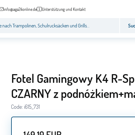
info@aga24online.de
Unterstützung und Kontakt
Su
Fotel Gamingowy K4 R-Sp
CZARNY z podnóżkiem+m
Code:
i615_731
149.10
EUR