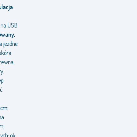
ulacja
o na USB
uwany,
a jezdne
oskóra
drewna,
y:
yp
ść
 cm;
na
m;
ych: ok.