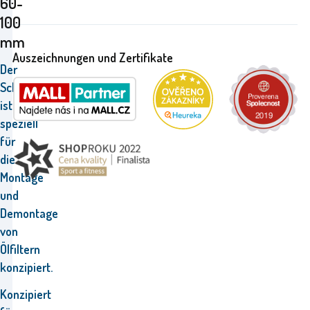
60-
100
mm
Auszeichnungen und Zertifikate
Der
Schraubenschlüssel
ist
speziell
für
die
Montage
und
Demontage
von
Ölfiltern
konzipiert.
Konzipiert