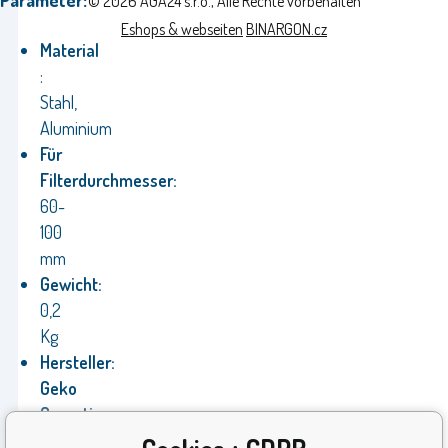
Parameter:
© 2026 AGA24 s.r.o., Alle Rechte vorbehalten
Eshops & webseiten
BINARGON.cz
Material
:
Stahl,
Aluminium
Für
Filterdurchmesser:
60-
100
mm
Gewicht:
0,2
Kg
Hersteller:
Geko
Garantie:
24