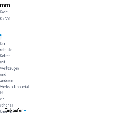
mm
Code:
K16478
Der
robuste
Koffer
mit
Werkzeugen
und
anderem
Werkstattmaterial
ist
ein
schönes
Einkaufen
Geschenk