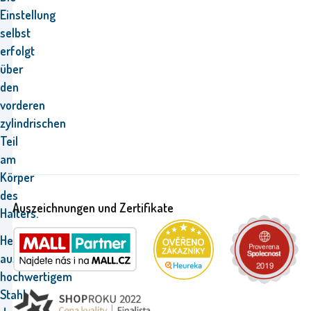
Einstellung
selbst
erfolgt
über
den
vorderen
zylindrischen
Teil
am
Körper
des
Auszeichnungen und Zertifikate
Halters.
Hergestellt
aus
hochwertigem
Stahl,