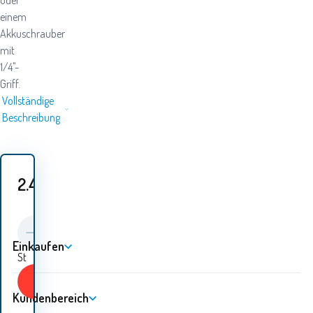
oder
einem
Akkuschrauber
mit
1/4"-
Griff.
Vollständige
Beschreibung
2.40
EUR
Einkaufen
St
KAUFEN
Kundenbereich