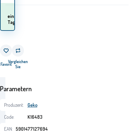
Wann werde ich die
ein
Waren
Tag
erhalten? 12.08. - 13.08.
Vergleichen
Favorit
Sie
Parametern
Produzent:
Geko
Code:
K16483
EAN:
5901477127694