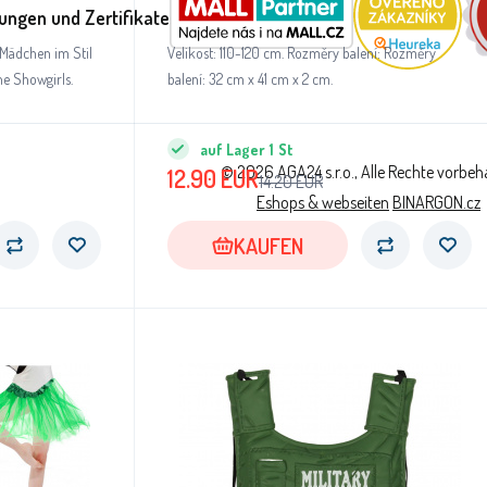
ungen und Zertifikate
Mädchen im Stil
Velikost: 110-120 cm. Rozměry balení: Rozměry
r kleine Showgirls.
balení: 32 cm x 41 cm x 2 cm.
auf Lager
1
St
© 2026 AGA24 s.r.o., Alle Rechte vorbeh
12.90
EUR
14.20
EUR
Eshops & webseiten
BINARGON.cz
KAUFEN