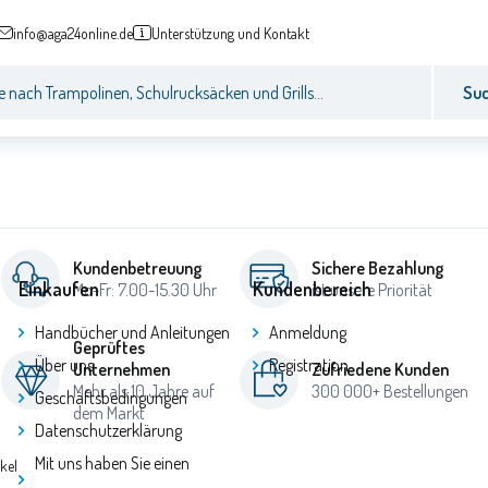
info@aga24online.de
Unterstützung und Kontakt
Su
Kundenbetreuung
Sichere Bezahlung
Einkaufen
Kundenbereich
Mo-Fr: 7.00-15.30 Uhr
ist unsere Priorität
Handbücher und Anleitungen
Anmeldung
Geprüftes
Über uns
Registration
Unternehmen
Zufriedene Kunden
Mehr als 10 Jahre auf
300 000+ Bestellungen
Geschäftsbedingungen
dem Markt
Datenschutzerklärung
Mit uns haben Sie einen
ikel