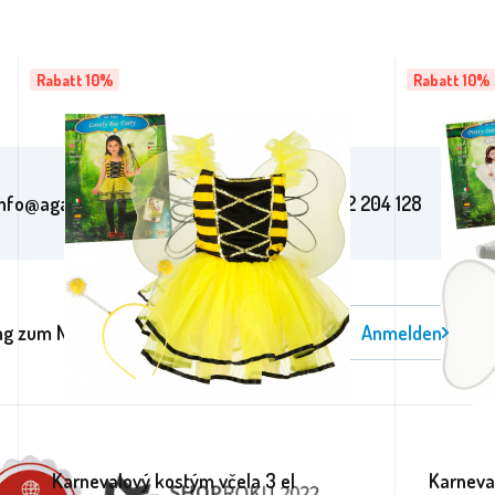
Rabatt 10%
Rabatt 10%
info@aga24online.de
+420 602 204 128
g zum Newsletter
Anmelden
Karnevalový kostým včela 3 el
Karneva