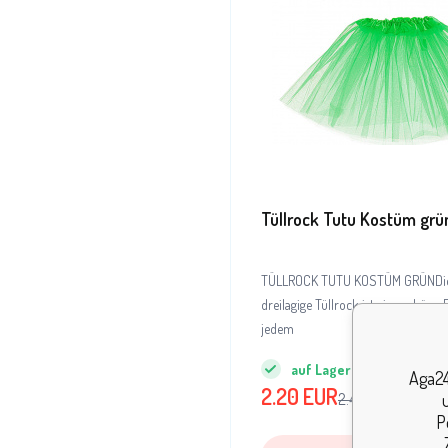
Tüllrock Tutu Kostüm grü
TÜLLROCK TUTU KOSTÜM GRÜNDiese
dreilagige Tüllrock ist eine schöne
jedem
auf Lager
2
St
Aga24
2.20
EUR
2.40
EUR
P