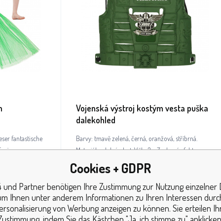
n
Vojenská výstroj kostým vesta puška
dalekohled
r fantastische
Barvy: tmavě zelená, černá, oranžová, stříbrná.
 Ergänzung zu
Materiál: odolný plast. Věk: 3+. Zvukové efekty: ano
(výstřel a hluk). Napájení: 3x baterie LR44 (do pistole,
Cookies + GDPR
součástí balení). Počet dílků: 1 ks: Rozměry balení: 10
vier Tage
 und Partner benötigen Ihre Zustimmung zur Nutzung einzelner 
ks: Rozměry: 66 x 38,5 x 5 cm.
16.40
EUR
um Ihnen unter anderem Informationen zu Ihren Interessen durc
ersonalisierung von Werbung anzeigen zu können. Sie erteilen Ih
Zustimmung, indem Sie das Kästchen "Ja, ich stimme zu" anklicken