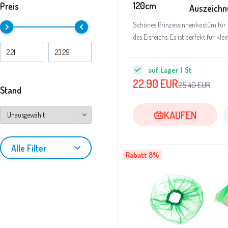
120cm
Preis
Auszeichn
Schönes Prinzessinnenkostüm für 
des Eisreichs. Es ist perfekt fü
auf Lager
1
St
22.90
EUR
25.40
EUR
Stand
KAUFEN
Alle Filter
Rabatt 8%