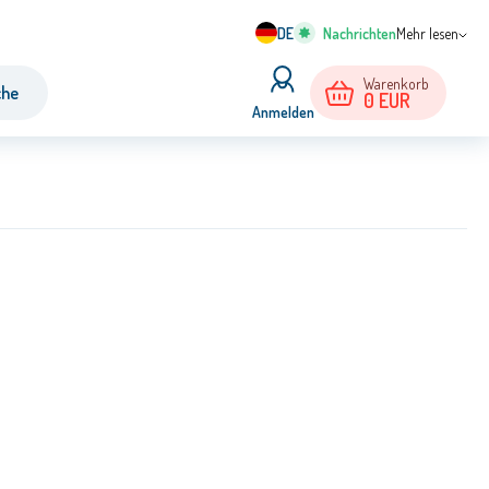
DE
Mehr lesen
Warenkorb
che
0
EUR
Anmelden