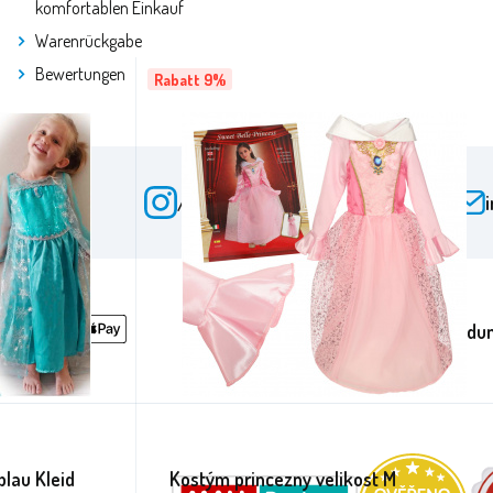
komfortablen Einkauf
Warenrückgabe
Bewertungen
Rabatt 9%
acebook
/aga24cz
auf Instagram
Anmeldun
blau Kleid
Kostým princezny velikost M