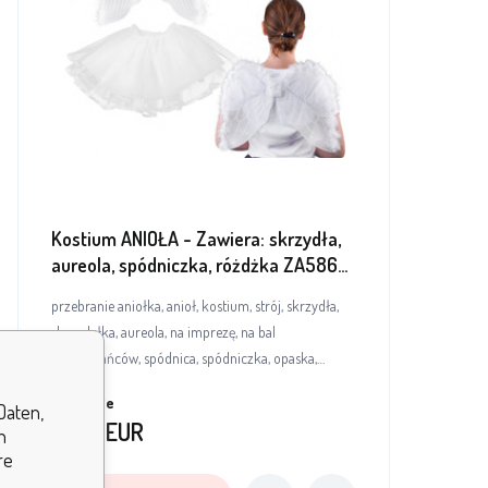
Kostium ANIOŁA - Zawiera: skrzydła,
aureola, spódniczka, różdżka ZA5860
uniwersalny
przebranie aniołka, anioł, kostium, strój, skrzydła,
skrzydełka, aureola, na imprezę, na bal
przebierańców, spódnica, spódniczka, opaska,
różdżka, na Jasełka, Boże Narodzenie, Wigilia
vier Tage
Daten,
13.90
EUR
h
re
.