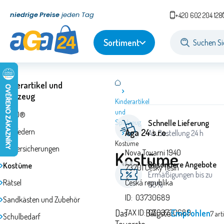
niedrige Preise
jeden Tag
+420 602 204 128
Sortiment
Kinderartikel und
Spielzeug
Kinderartikel
und
LEGO®
Spielzeug
Schnelle Lieferung
3D-Federn
Aga 24 s.r.o.
Ab Bestellung 24 h
Kostüme
Kindersicherungen
Kostüme
Nova Tovarni 1940
Besondere Angebote
Kostüme
73701 Cesky Tesin
Ermäßigungen bis zu
Rätsel
Česká republika
50%
ID: 03730689
Sandkästen und Zubehör
Das
TAX ID: CZ03730689
Billigste
Empfohlen
7
art
Schulbedarf