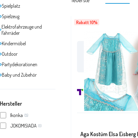
Teuerste
Spielplatz
Spielzeug
Rabatt 10%
Elektrofahrzeuge und
Fahrräder
Kindermöbel
Outdoor
/aga24.cz
auf F
Partydekorationen
Baby und Zubehör
Hersteller
Ikonka
(5)
JOKOMISIADA
(1)
Aga Kostüm Elsa Eisberg 