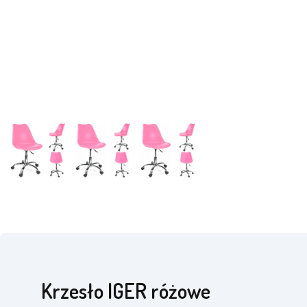
Krzesło IGER różowe