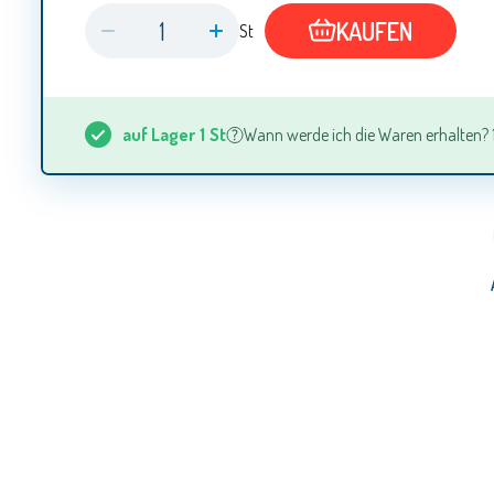
KAUFEN
St
auf Lager
1
St
Wann werde ich die Waren erhalten? 1