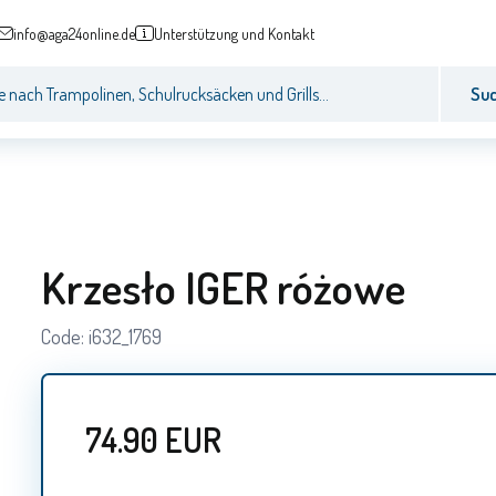
info@aga24online.de
Unterstützung und Kontakt
Su
Krzesło IGER różowe
Code:
i632_1769
74.90
EUR