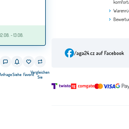
komforta
Warenrü
Bewertu
2.08. - 13.08.
/aga24.cz
auf Facebook
Vergleichen
Anfrage
Siehe
Favorit
Sie