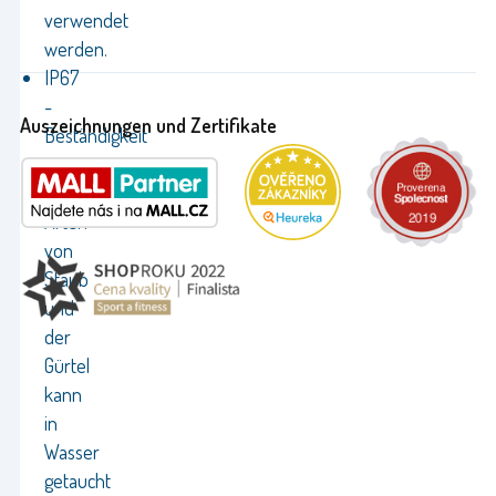
verwendet
werden.
IP67
-
Auszeichnungen und Zertifikate
Beständigkeit
gegen
verschiedene
Arten
von
Staub
und
der
Gürtel
kann
in
Wasser
getaucht