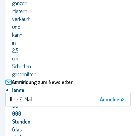
ganzen
Metern
verkauft
und
kann
in
2,5
cm-
Schritten
geschnitten
Anmeldung zum Newsletter
werden.
lange
Lebensdauer
Anmelden
30
000
Stunden
(das