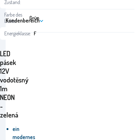
Zustand:
Farbe des
Grün
Kundenbereich
Lichts:
Energieklasse:
F
LED
pásek
12V
vodotěsný
1m
NEON
-
zelená
ein
modernes