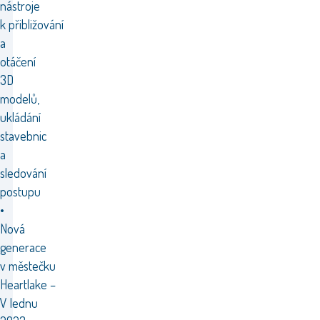
nástroje
k přibližování
a
otáčení
3D
modelů,
ukládání
stavebnic
a
sledování
postupu
•
Nová
generace
v městečku
Heartlake –
V lednu