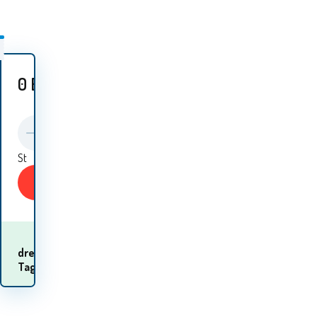
0
EUR
St
KAUFEN
Wann werde ich die
drei
Waren
Tage
erhalten? 12.08. - 13.08.