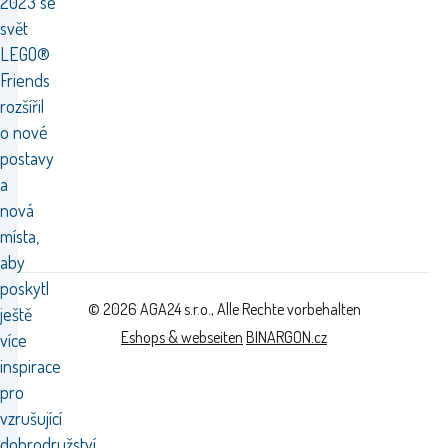
2023 se
svět
LEGO®
Friends
rozšířil
o nové
postavy
a
nová
místa,
aby
poskytl
© 2026 AGA24 s.r.o., Alle Rechte vorbehalten
ještě
Eshops & webseiten
BINARGON.cz
více
inspirace
pro
vzrušující
dobrodružství