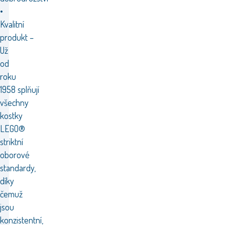
•
Kvalitní
produkt –
Už
od
roku
1958 splňují
všechny
kostky
LEGO®
striktní
oborové
standardy,
díky
čemuž
jsou
konzistentní,