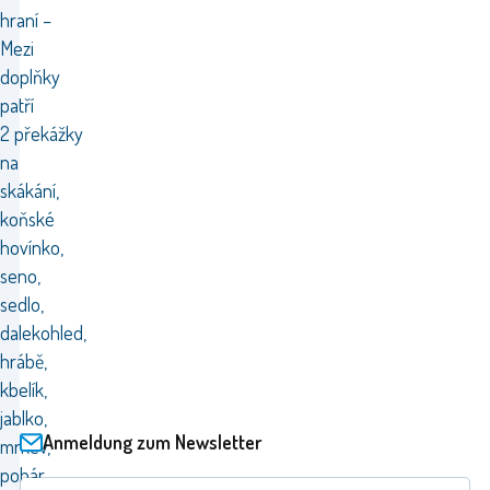
hraní –
Mezi
doplňky
patří
2 překážky
na
skákání,
koňské
hovínko,
seno,
sedlo,
dalekohled,
hrábě,
kbelík,
jablko,
Anmeldung zum Newsletter
mrkev,
pohár