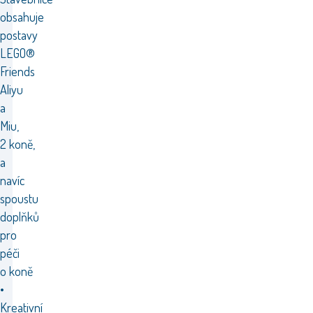
obsahuje
postavy
LEGO®
Friends
Aliyu
a
Miu,
2 koně,
a
navíc
spoustu
doplňků
pro
péči
o koně
•
Kreativní