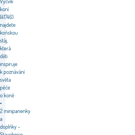
Výcvik
koní
(41746)
najdete
koňskou
stáj,
která
děti
inspiruje
k poznávání
světa
péče
o koně
•
2 minipanenky
a
doplňky –
Stavebnice