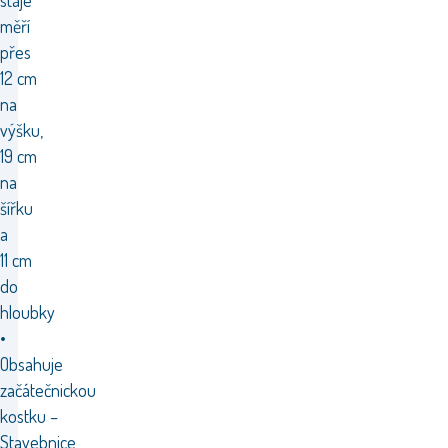
stáje
měří
přes
12 cm
na
výšku,
19 cm
na
šířku
a
11 cm
do
hloubky
•
Obsahuje
začátečnickou
kostku –
Stavebnice