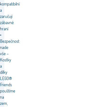
kompatibilní
a
zaručují
zábavné
hraní
•
Bezpečnost
nade
vše –
Kostky
a
dílky
LEGO®
Friends
pouštíme
na
zem,