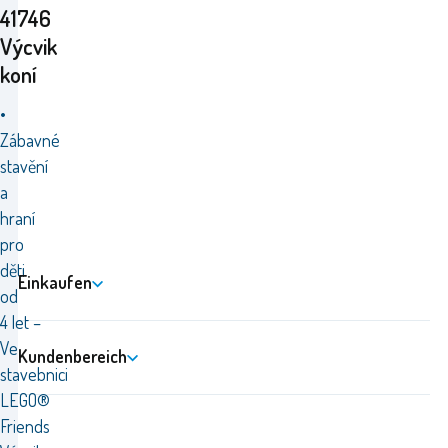
41746
Výcvik
koní
•
Zábavné
stavění
a
hraní
pro
děti
Einkaufen
od
4 let –
Ve
Kundenbereich
stavebnici
LEGO®
Friends