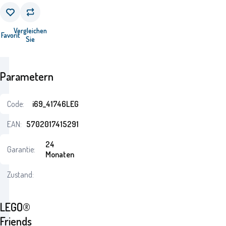
Vergleichen
Favorit
Sie
Parametern
Code:
i69_41746LEG
EAN:
5702017415291
24
Garantie:
Monaten
Zustand:
LEGO®
Friends