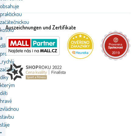
obsahuje
praktickou
začátečnickou
Auszeichnungen und Zertifikate
kostku
a
dílky
pro
„rychlý
začátek“,
díky
kterým
děti
hravě
zvládnou
stavbu
stáje
•