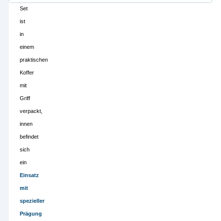
Set
ist
in
einem
praktischen
Koffer
mit
Griff
verpackt,
innen
befindet
sich
ein
Einsatz
mit
spezieller
Prägung