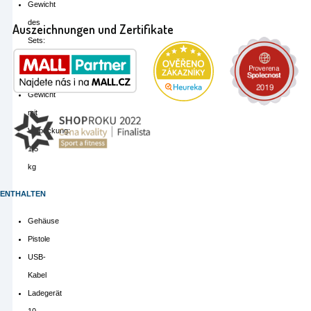
Gewicht
des
Auszeichnungen und Zertifikate
Sets:
1,1
kg
Gewicht
mit
Verpackung:
1,5
kg
ENTHALTEN
Gehäuse
Pistole
USB-
Kabel
Ladegerät