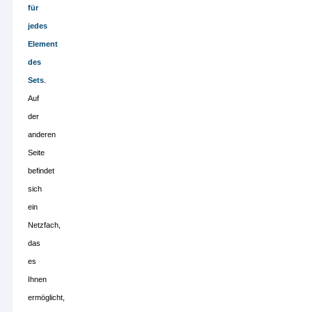
für
jedes
Element
des
Sets
.
Auf
der
anderen
Seite
befindet
sich
ein
Netzfach,
das
es
Ihnen
ermöglicht,