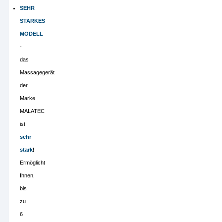
SEHR
STARKES
MODELL
-
das
Massagegerät
der
Marke
MALATEC
ist
sehr
stark
!
Ermöglicht
Ihnen,
bis
zu
6