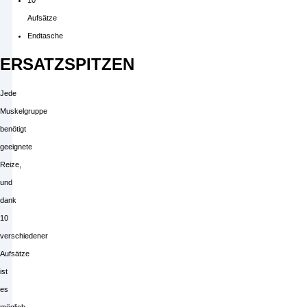
10
Aufsätze
Endtasche
ERSATZSPITZEN
Jede
Muskelgruppe
benötigt
geeignete
Reize,
und
dank
10
verschiedener
Aufsätze
ist
es