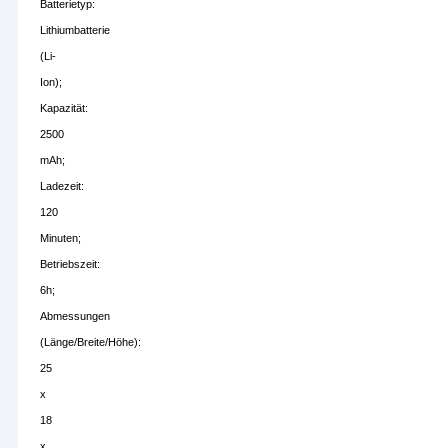
Batterietyp:
Lithiumbatterie
(Li-
Ion);
Kapazität:
2500
mAh;
Ladezeit:
120
Minuten;
Betriebszeit:
6h;
Abmessungen
(Länge/Breite/Höhe):
25
x
18
x