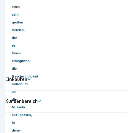
einen
sehr
großen
Bereich,
der
es
Ihnen
ermöglicht,
die
Geschwindigkeit
Einkaufen
individuell
an
Kundenbereich
die
Muskeln
anzupassen,
in
denen