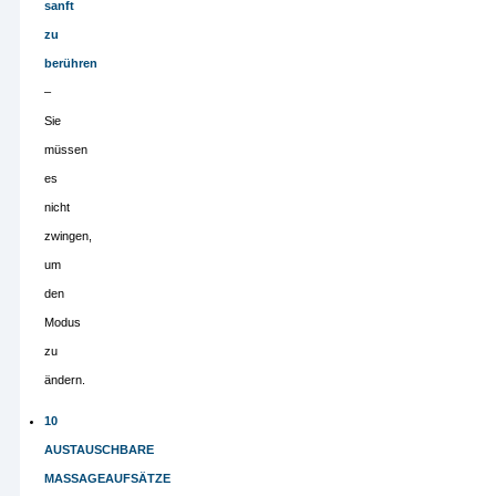
sanft
zu
berühren
–
Sie
müssen
es
nicht
zwingen,
um
den
Modus
zu
ändern.
10
AUSTAUSCHBARE
MASSAGEAUFSÄTZE