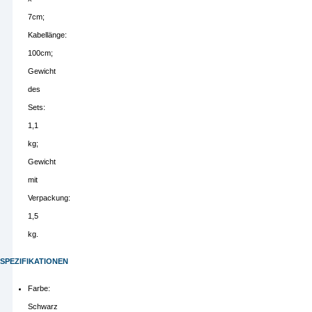
7cm;
Kabellänge:
100cm;
Gewicht
des
Sets:
1,1
kg;
Gewicht
mit
Verpackung:
1,5
kg.
SPEZIFIKATIONEN
Farbe:
Schwarz