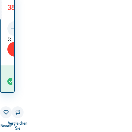
38.60
EUR
Speichern
42.70
EUR
4.10
EUR
Sie
St
KAUFEN
Wann werde ich die
auf
Waren
5+
St
Lager
erhalten? 10.08. - 11.08.
Vergleichen
Favorit
Sie