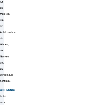
für
die
Muskeln
um
die
Achillessehne,
die
Waden,
den
Nacken
und
die
Wirbelsäule
bestimmt.
WOHNUNG:
bietet
sehr