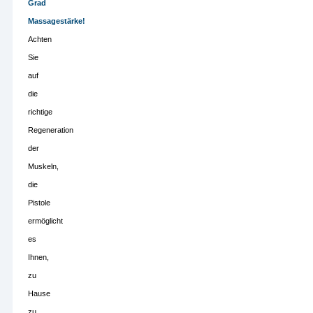
Grad
Massagestärke!
Achten
Sie
auf
die
richtige
Regeneration
der
Muskeln,
die
Pistole
ermöglicht
es
Ihnen,
zu
Hause
zu