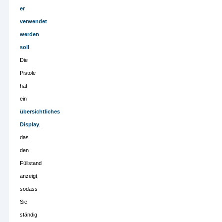
er
verwendet
werden
soll
.
Die
Pistole
hat
ein
übersichtliches
Display
,
das
den
Füllstand
anzeigt,
sodass
Sie
ständig