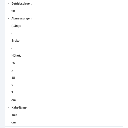
Betriebsdauer:
6h
Abmessungen
(Länge
/
Breite
/
Höhe):
25
x
18
x
7
cm
Kabellänge:
100
cm