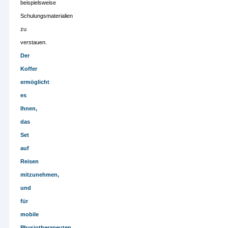
beispielsweise
Schulungsmaterialien
zu
verstauen.
Der
Koffer
ermöglicht
es
Ihnen,
das
Set
auf
Reisen
mitzunehmen,
und
für
mobile
Physiotherapeuten