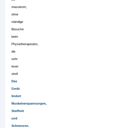
massieren,
ohne
ständige
Besuche
beim
Physiotherapeuten,
die
sehr
teuer
sind!
Das
Gerät
lindert
Muskelverspannungen,
Steifheit
und
Schmerzen.