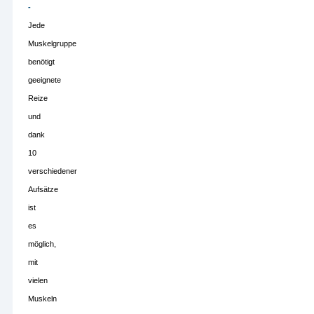
-
Jede
Muskelgruppe
benötigt
geeignete
Reize
und
dank
10
verschiedener
Aufsätze
ist
es
möglich,
mit
vielen
Muskeln