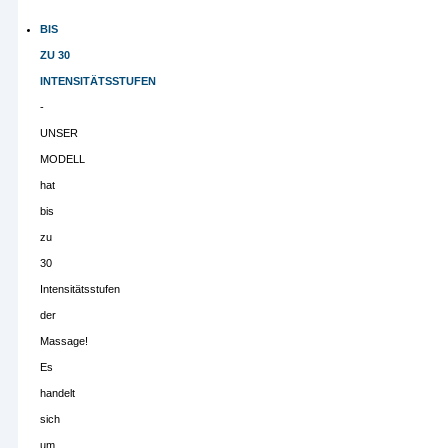
BIS
ZU
30
INTENSITÄTSSTUFEN
-
UNSER
MODELL
hat
bis
zu
30
Intensitätsstufen
der
Massage!
Es
handelt
sich
um