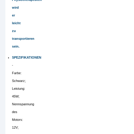
wird
er
leicht
zu
transportieren
sein.
SPEZIFIKATIONEN
-
Farbe:
Schwarz;
Leistung:
45W;
Nennspannung
des
Motors:
12V;