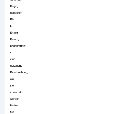
Kegel,
doppelter
Pilz,
U-
förmig,
Kamm,
bogenförmig
-
eine
detaillierte
Beschreibung,
wo
sie
verwendet
werden,
finden
Sie