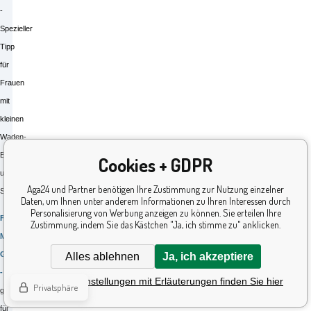
-
Spezieller
Tipp
für
Frauen
mit
kleinen
Waden-,
Bauch-
Cookies + GDPR
und
Aga24 und Partner benötigen Ihre Zustimmung zur Nutzung einzelner
Schultermuskeln.
Daten, um Ihnen unter anderem Informationen zu Ihren Interessen durch
Personalisierung von Werbung anzeigen zu können. Sie erteilen Ihre
FORM
Zustimmung, indem Sie das Kästchen "Ja, ich stimme zu" anklicken.
MIT
GRIFFEN
Alles ablehnen
Ja, ich akzeptiere
-
Detaillierte Einstellungen mit Erläuterungen finden Sie hier
Privatsphäre
geeignet
für