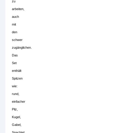
zu
arbeiten,
auch
mit
den
schwer
zugänglichen.
Das
Set
enthält
Spitzen
wie:
rund,
einfacher
Pilz,
Kugel,
Gabel,
Spachtel,