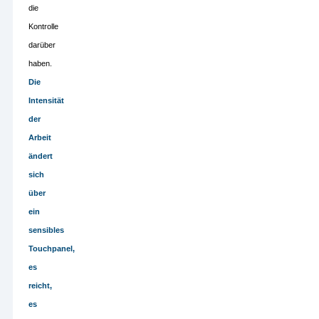
die
Kontrolle
darüber
haben.
Die
Intensität
der
Arbeit
ändert
sich
über
ein
sensibles
Touchpanel,
es
reicht,
es