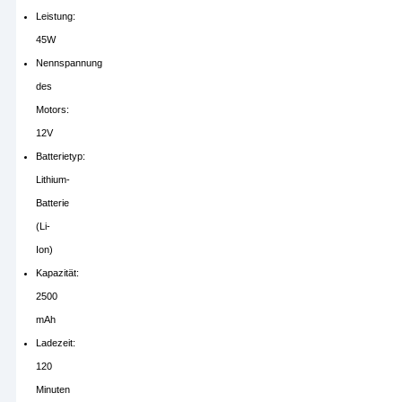
Leistung:
45W
Nennspannung
des
Motors:
12V
Batterietyp:
Lithium-
Batterie
(Li-
Ion)
Kapazität:
2500
mAh
Ladezeit:
120
Minuten