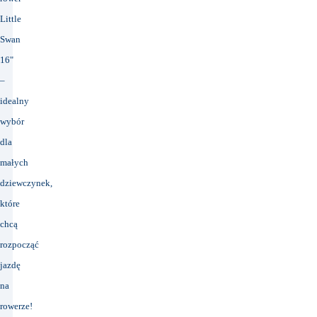
Little
Swan
16"
–
idealny
wybór
dla
małych
dziewczynek,
które
chcą
rozpocząć
jazdę
na
rowerze!