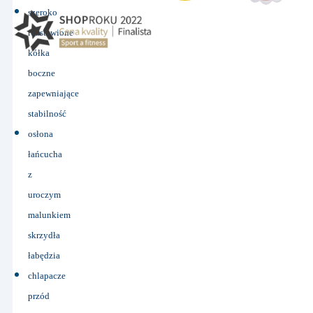
szeroko
rozstawione
kółka
boczne
zapewniające
stabilność
osłona
łańcucha
z
uroczym
malunkiem
skrzydła
łabędzia
chlapacze
przód