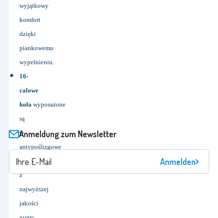
wyjątkowy
komfort
dzięki
piankowemu
wypełnieniu.
16-
calowe
koła
wyposażone
są
Anmeldung zum Newsletter
w
antypoślizgowe
Anmelden
opony
z
najwyższej
jakości
gumy,