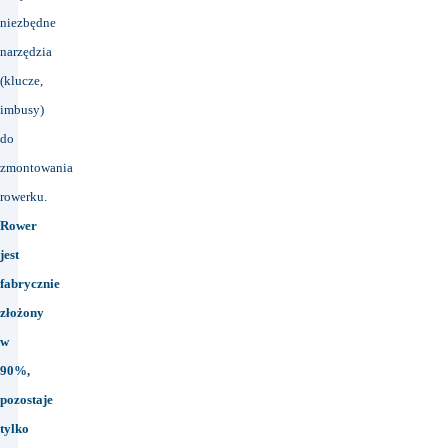
niezbędne
narzędzia
(klucze,
imbusy)
do
zmontowania
rowerku.
Rower
jest
fabrycznie
złożony
w
90%,
pozostaje
tylko