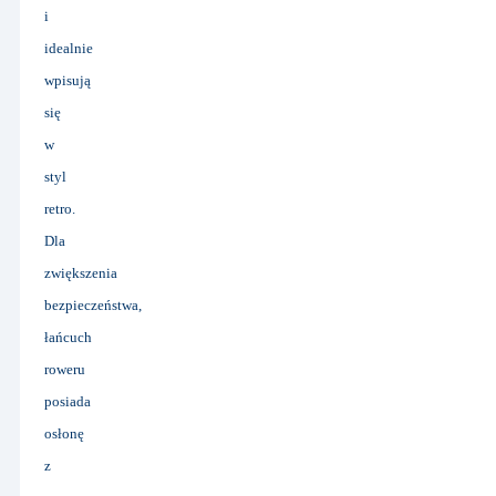
i
idealnie
wpisują
się
w
styl
retro.
Dla
zwiększenia
bezpieczeństwa,
łańcuch
roweru
posiada
osłonę
z