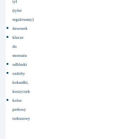
tył
(tylni
regulowany)
dzwonek
klucze
do
montażu
odblaski
ozdoby
kokardki,
koszyczek
kolor:
perłowy
turkusowy