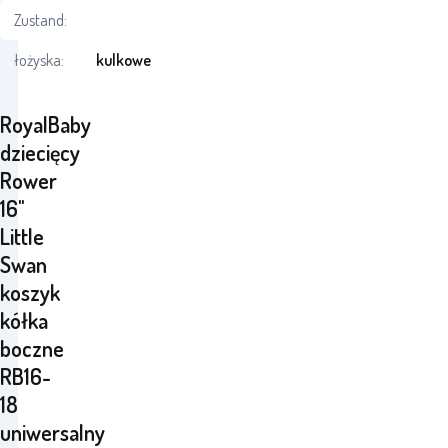
Zustand:
łożyska:
kulkowe
RoyalBaby
dziecięcy
Rower
16"
Little
Swan
koszyk
kółka
boczne
RB16-
18
uniwersalny