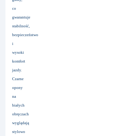
co
gwarantuje
stabilność,
bezpieczeństwo
i
wysoki
komfort
jazdy.
Czarne
opony
na
białych
obręczach
wyglądają
stylowo