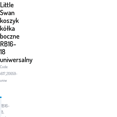
Little
Swan
koszyk
kółka
boczne
RB16-
18
uniwersalny
Code:
i617_20659-
uniw
RB16-
18,