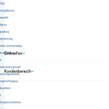
Ten
wyjątkowy
model
łączy
piękną
stylistykę
oraz wytrzymałą
Einkaufen
konstrukcję
z
innowacyjnymi
Kundenbereich
rozwiązaniami,
zapewniającą
komfort
i
bezpieczeństwo