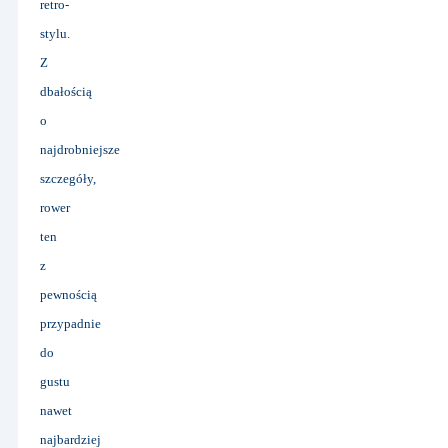
retro-
stylu.
Z
dbałością
o
najdrobniejsze
szczegóły,
rower
ten
z
pewnością
przypadnie
do
gustu
nawet
najbardziej