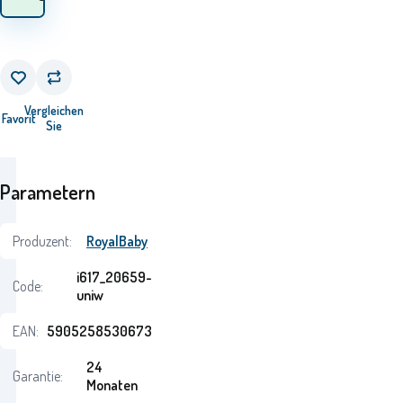
Vergleichen
Favorit
Sie
Parametern
Produzent:
RoyalBaby
i617_20659-
Code:
uniw
EAN:
5905258530673
24
Garantie:
Monaten