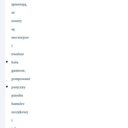
sprawiają,
że
rowery
są
mocniejsze
i
trwalsze
koła
gumowe,
pompowane
poręczny
przedni
hamulec
szczękowy
i