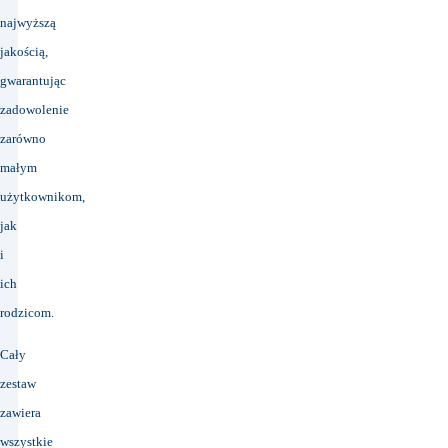
najwyższą
jakością,
gwarantując
zadowolenie
zarówno
małym
użytkownikom,
jak
i
ich
rodzicom.
Cały
zestaw
zawiera
wszystkie