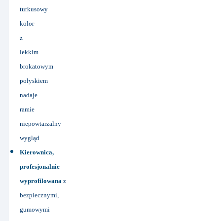
turkusowy
kolor
z
lekkim
brokatowym
połyskiem
nadaje
ramie
niepowtarzalny
wygląd
Kierownica,
profesjonalnie
wyprofilowana
z
bezpiecznymi,
gumowymi