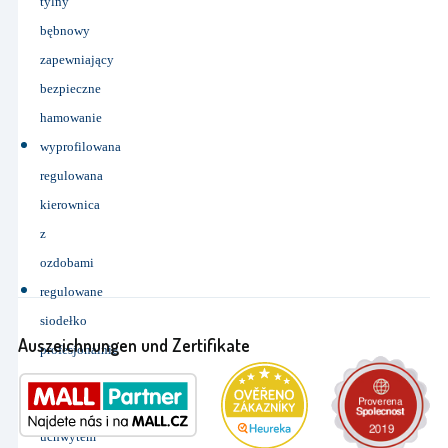
tylny
bębnowy
zapewniający
bezpieczne
hamowanie
wyprofilowana
regulowana
kierownica
z
ozdobami
regulowane
siodełko
Auszeichnungen und Zertifikate
profesjonalnie
wyprofilowane
z
uchwytem