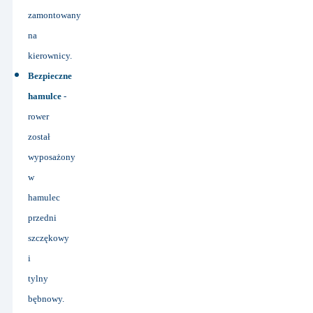
zamontowany
na
kierownicy.
Bezpieczne
hamulce
-
rower
został
wyposażony
w
hamulec
przedni
szczękowy
i
tylny
bębnowy.