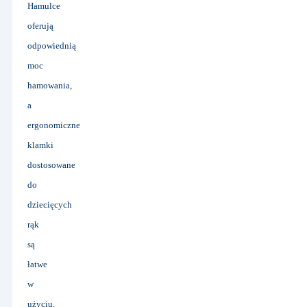
Hamulce
oferują
odpowiednią
moc
hamowania,
a
ergonomiczne
klamki
dostosowane
do
dziecięcych
rąk
są
łatwe
w
użyciu.