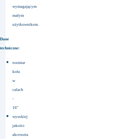
wymagającym
małym
użytkownikom.
Dane
techniczne:
rozmiar
koła
w
calach
-
16"
wysokiej
jakości
akcesoria