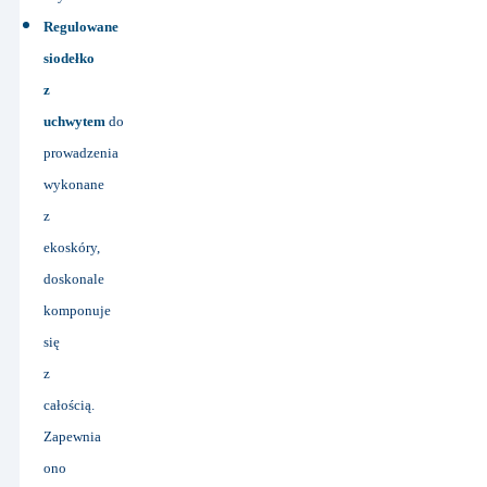
Regulowane
siodełko
z
uchwytem
do
prowadzenia
wykonane
z
ekoskóry,
doskonale
komponuje
się
z
całością.
Zapewnia
ono