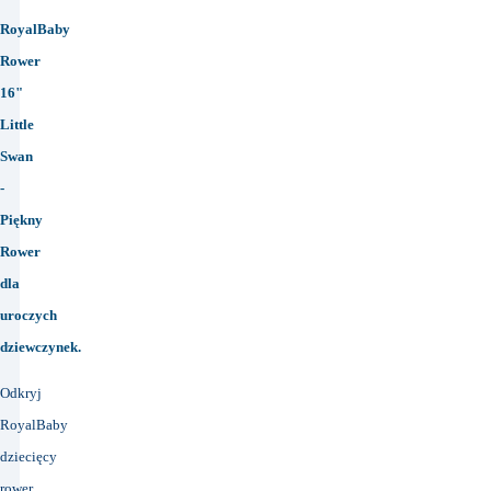
RoyalBaby
Rower
16"
Little
Swan
-
Piękny
Rower
dla
uroczych
dziewczynek.
Odkryj
RoyalBaby
dziecięcy
rower