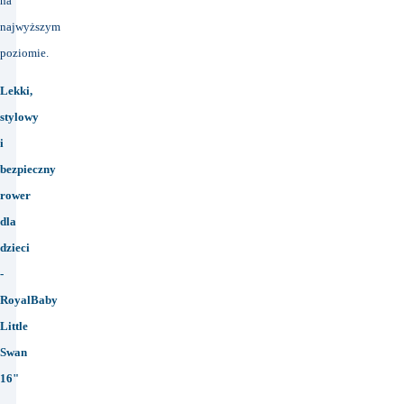
na
najwyższym
poziomie.
Lekki,
stylowy
i
bezpieczny
rower
dla
dzieci
-
RoyalBaby
Little
Swan
16"