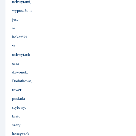
uchwytami,
wyposażona
jest
w
kokardki
w
uchwytach
oraz
dzwonek.
Dodatkowo,
rower
posiada
stylowy,
biało
szary
koszyczek