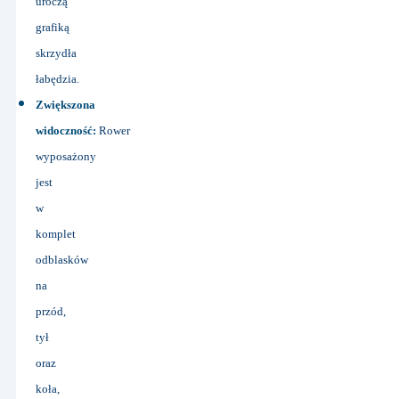
uroczą
grafiką
skrzydła
łabędzia.
Zwiększona
widoczność:
Rower
wyposażony
jest
w
komplet
odblasków
na
przód,
tył
oraz
koła,