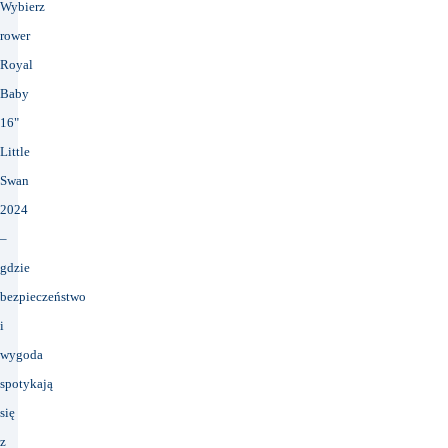
Wybierz
rower
Royal
Baby
16"
Little
Swan
2024
–
gdzie
bezpieczeństwo
i
wygoda
spotykają
się
z