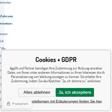
rowerka
Zalecany
rozmiar:
rower
14
"dla
dzieci
Cookies + GDPR
w
Aga24 und Partner benötigen Ihre Zustimmung zur Nutzung einzelner
wieku
Daten, um Ihnen unter anderem Informationen zu Ihren Interessen durch
Personalisierung von Werbung anzeigen zu können. Sie erteilen Ihre
2-
Zustimmung, indem Sie das Kästchen "Ja, ich stimme zu" anklicken.
5
lat
Alles ablehnen
Ja, ich akzeptiere
(92-
Detaillierte Einstellungen mit Erläuterungen finden Sie hier
Privatsphäre
105