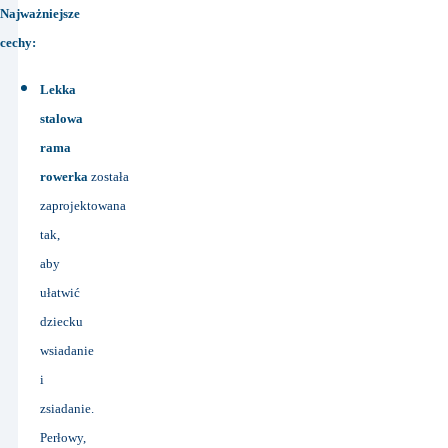
Najważniejsze
cechy:
Lekka
stalowa
rama
rowerka
została
zaprojektowana
tak,
aby
ułatwić
dziecku
wsiadanie
i
zsiadanie.
Perłowy,