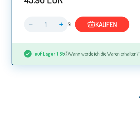
KAUFEN
St
auf Lager
1
St
Wann werde ich die Waren erhalten? 10