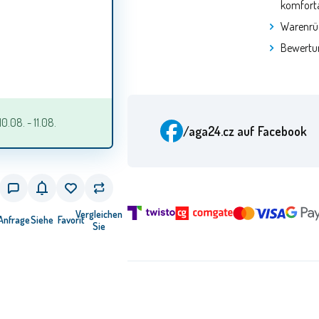
komforta
Warenrü
Bewertu
.08. - 11.08.
/aga24.cz
auf Facebook
Vergleichen
Anfrage
Siehe
Favorit
Sie