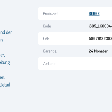
Produzent:
BERGE
Code:
i605_LK0004
nd der
EAN:
59076122393
en
Garantie:
24 Monaten
er,
eitung
Zustand:
en.
Detail