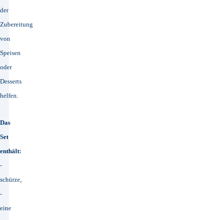
der
Zubereitung
von
Speisen
oder
Desserts
helfen.
Das
Set
enthält:
-
schürze,
-
eine