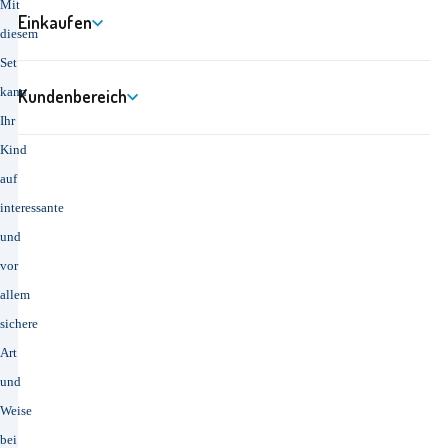
Mit
Einkaufen
diesem
Set
kann
Kundenbereich
Ihr
Kind
auf
interessante
und
vor
allem
sichere
Art
und
Weise
bei