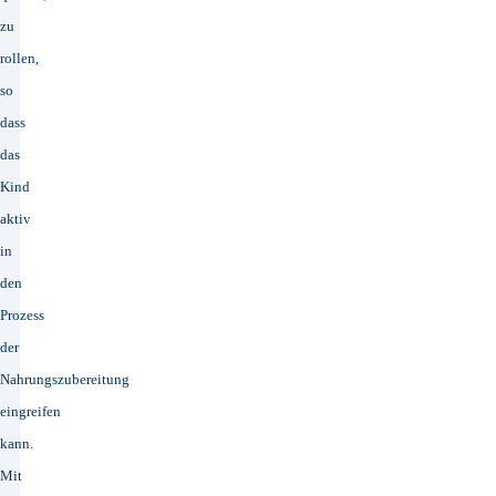
zu
rollen,
so
dass
das
Kind
aktiv
in
den
Prozess
der
Nahrungszubereitung
eingreifen
kann.
Mit