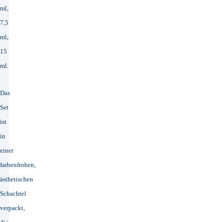
ml,
7,5
ml,
15
ml.
Das
Set
ist
in
einer
farbenfrohen,
ästhetischen
Schachtel
verpackt,