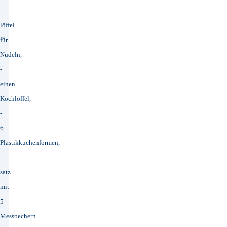
-
löffel
für
Nudeln,
-
einen
Kochlöffel,
-
6
Plastikkuchenformen,
-
satz
mit
5
Messbechern