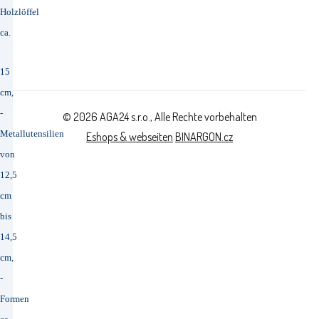
Holzlöffel
ca.
15
cm,
-
© 2026 AGA24 s.r.o., Alle Rechte vorbehalten
Metallutensilien
Eshops & webseiten
BINARGON.cz
von
12,5
cm
bis
14,5
cm
,
-
Formen