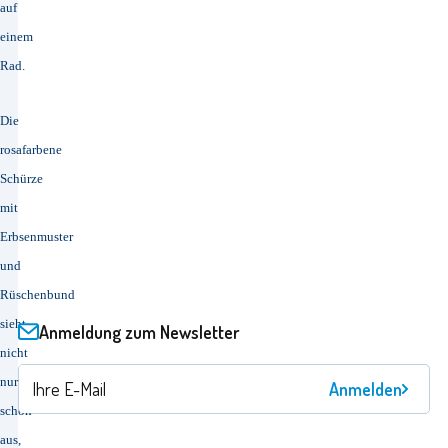
auf
einem
Rad.
Die
rosafarbene
Schürze
mit
Erbsenmuster
und
Rüschenbund
sieht
Anmeldung zum Newsletter
nicht
nur
Anmelden
schön
aus,