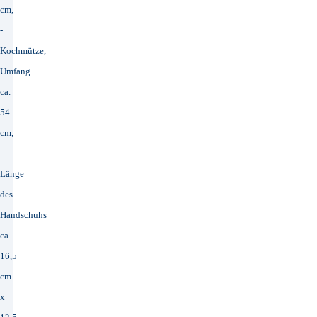
cm,
-
Kochmütze,
Umfang
ca.
54
cm,
-
Länge
des
Handschuhs
ca.
16,5
cm
x