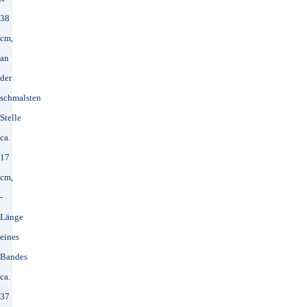
38
cm,
an
der
schmalsten
Stelle
ca.
17
cm,
-
Länge
eines
Bandes
ca.
37