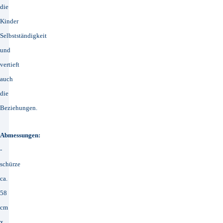
die
Kinder
Selbstständigkeit
und
vertieft
auch
die
Beziehungen.
Abmessungen:
-
schürze
ca.
58
cm
x