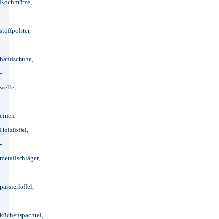
Kochmütze,
-
stoffpolster,
-
handschuhe,
-
welle,
-
einen
Holzlöffel,
-
metallschläger,
-
passierlöffel,
-
küchenspachtel,