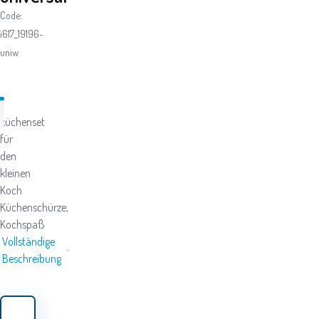
Code:
i617_19196-
uniw
küchenset
für
den
kleinen
Koch
Küchenschürze,
Kochspaß
Vollständige
Beschreibung