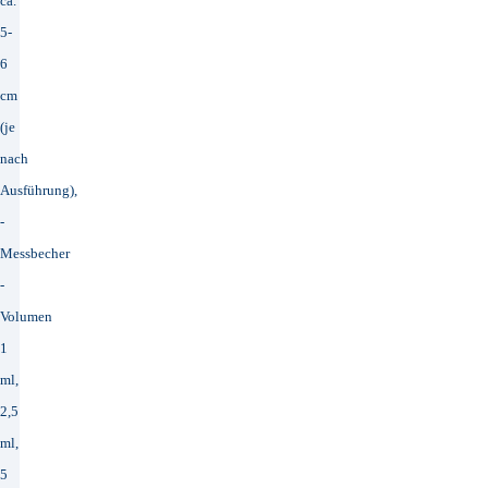
ca.
5-
6
cm
(je
nach
Ausführung),
-
Messbecher
-
Volumen
1
ml,
2,5
ml,
5