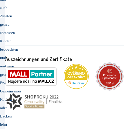
auch
Zutaten
genau
abmessen.
Kinder
beobachten
und
Auszeichnungen und Zertifikate
imitieren
gerne
Erwachsene.
Gemeinsames
Kochen
oder
Backen
lehrt