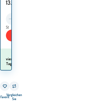
13.10
EUR
St
KAUFEN
Wann werde ich die
vier
Waren
Tage
erhalten? 13.08. - 14.08.
Vergleichen
Favorit
Sie