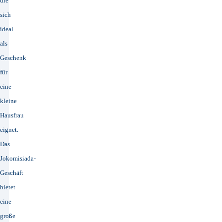
die
sich
ideal
als
Geschenk
für
eine
kleine
Hausfrau
eignet.
Das
Jokomisiada-
Geschäft
bietet
eine
große