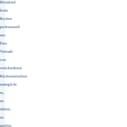
Kleinkind
beim
Kochen
professionell
aus.
Eine
Vielzahl
von
verschiedenen
Küchenutensilien
ermöglicht
es,
zu
rühren,
zu
quirlen,