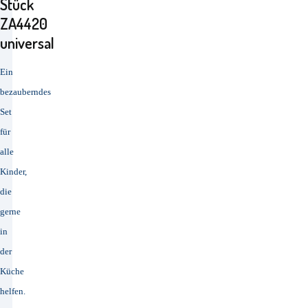
Stück
ZA4420
universal
Ein
bezauberndes
Set
für
alle
Kinder,
die
gerne
in
der
Küche
helfen.