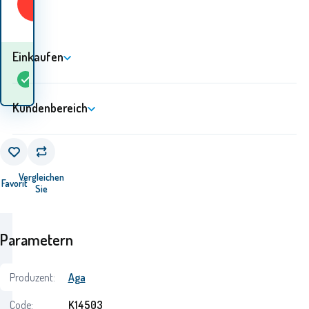
KAUFEN
Einkaufen
Wann werde ich die
auf
Waren
4
St
Lager
erhalten? 12.08. - 13.08.
Kundenbereich
Vergleichen
Favorit
Sie
Parametern
Produzent:
Aga
Code:
K14503