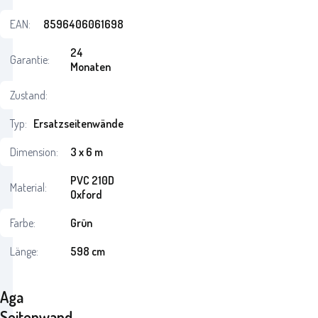
EAN:
8596406061698
24
Garantie:
Monaten
Zustand:
Typ:
Ersatzseitenwände
Dimension:
3 x 6 m
PVC 210D
Material:
Oxford
Farbe:
Grün
Länge:
598 cm
Aga
Seitenwand