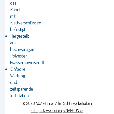
das
Panel
mit
Klettverschlüssen
befestigt
Hergestellt
aus
hochwertigem
Polyester
(wasserabweisend)
Einfache
Wartung
und
zeitsparende
Installation
© 2026 AGA24 s.r.o., Alle Rechte vorbehalten
Eshops & webseiten
BINARGON.cz