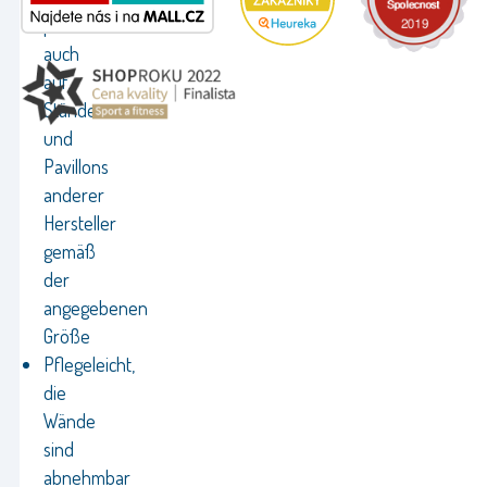
passt
auch
auf
Stände
und
Pavillons
anderer
Hersteller
gemäß
der
angegebenen
Größe
Pflegeleicht,
die
Wände
sind
abnehmbar