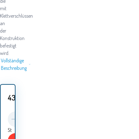
die
mit
Klettverschlüssen
an
der
Konstruktion
befestigt
wird.
Vollständige
Beschreibung
43.80
EUR
St