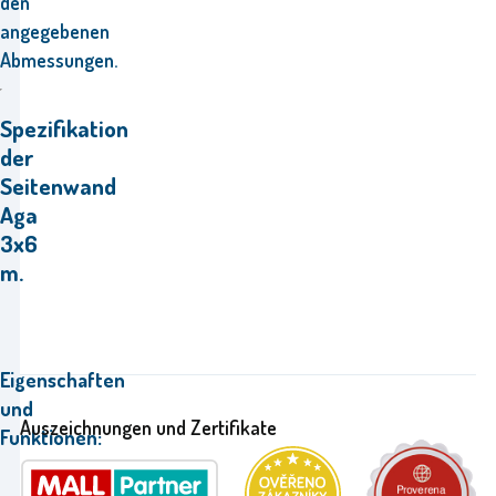
den
angegebenen
Abmessungen.
Spezifikation
der
Seitenwand
Aga
3x6
m.
Eigenschaften
und
Auszeichnungen und Zertifikate
Funktionen:
Universell,