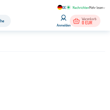
DE
Mehr lesen
Warenkorb
che
0
EUR
Anmelden