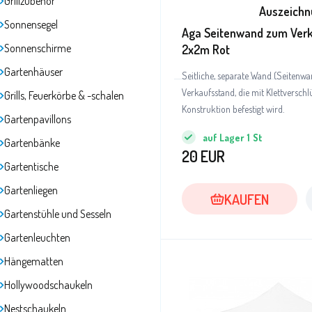
Grillzubehör
Auszeichn
Sonnensegel
Aga Seitenwand zum Ver
Sonnenschirme
2x2m Rot
Gartenhäuser
Seitliche, separate Wand (Seitenwa
Verkaufsstand, die mit Klettverschl
Grills, Feuerkörbe & -schalen
Konstruktion befestigt wird.
Gartenpavillons
auf Lager
1
St
Gartenbänke
20
EUR
Gartentische
Gartenliegen
KAUFEN
Gartenstühle und Sesseln
Gartenleuchten
Hängematten
Hollywoodschaukeln
Nestschaukeln