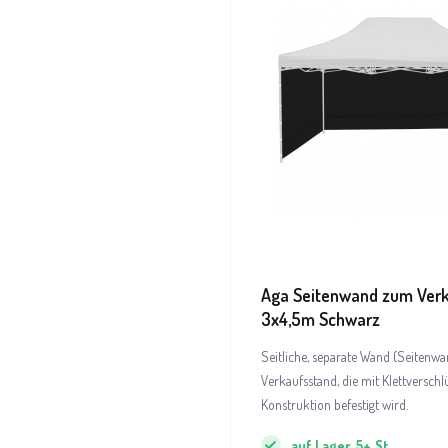
Aga Seitenwand zum Ver
3x4,5m Schwarz
Seitliche, separate Wand (Seitenwa
Verkaufsstand, die mit Klettverschl
Konstruktion befestigt wird.
auf Lager
5+
St