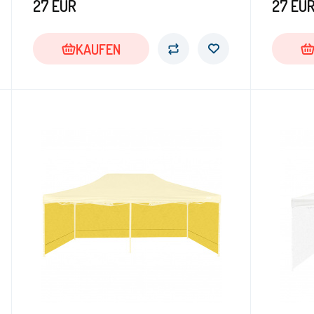
27
EUR
27
EU
KAUFEN