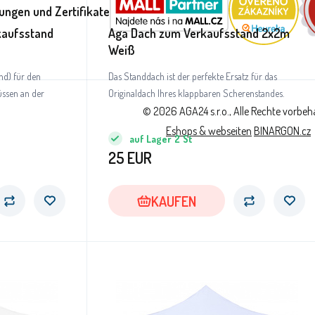
ungen und Zertifikate
kaufsstand
Aga Dach zum Verkaufsstand 2x2m
Weiß
nd) für den
Das Standdach ist der perfekte Ersatz für das
üssen an der
Originaldach Ihres klappbaren Scherenstandes.
© 2026 AGA24 s.r.o., Alle Rechte vorbeh
Eshops & webseiten
BINARGON.cz
auf Lager
2
St
25
EUR
KAUFEN