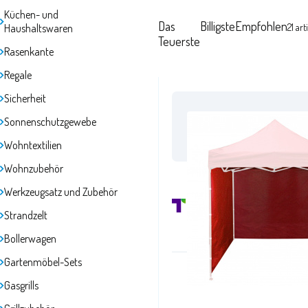
Küchen- und
Das
Billigste
Empfohlen
Haushaltswaren
21
art
Teuerste
Rasenkante
Regale
Sicherheit
Sonnenschutzgewebe
/aga24.cz
auf F
Wohntextilien
Wohnzubehör
Werkzeugsatz und Zubehör
Strandzelt
Bollerwagen
Gartenmöbel-Sets
Gasgrills