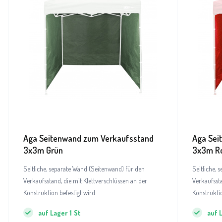
Aga Seitenwand zum Verkaufsstand
Aga Sei
3x3m Grün
3x3m R
Seitliche, separate Wand (Seitenwand) für den
Seitliche, 
Verkaufsstand, die mit Klettverschlüssen an der
Verkaufssta
Konstruktion befestigt wird.
Konstruktio
auf Lager
1
St
auf 