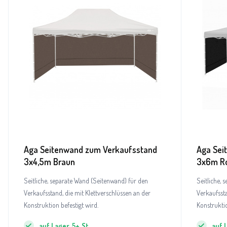
Aga Seitenwand zum Verkaufsstand
Aga Sei
3x4,5m Braun
3x6m R
Seitliche, separate Wand (Seitenwand) für den
Seitliche, 
Verkaufsstand, die mit Klettverschlüssen an der
Verkaufssta
Konstruktion befestigt wird.
Konstruktio
auf Lager
5+
St
auf 