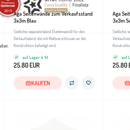
Aga Seitenwände zum Verkaufsstand
Aga Sei
3x3m Blau
3x3m S
Seitliche, separate Wand (Seitenwand) für den
Seitliche, 
Verkaufsstand, die mit Klettverschlüssen an der
Verkaufssta
alten
Konstruktion befestigt wird.
Konstruktio
auf Lager
4
St
auf 
25.80
EUR
25.80
KAUFEN