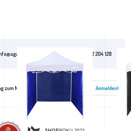
info@aga24online.de
+420 602 204 128
g zum Newsletter
Anmelden