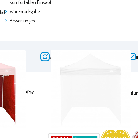
komfortablen Einkauf
Warenrückgabe
ikel
Bewertungen
acebook
/aga24cz
auf Instagram
Anmeldun