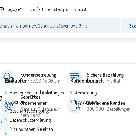
info@aga24online.de
Unterstützung und Kontakt
Su
Kundenbetreuung
Sichere Bezahlung
Einkaufen
Kundenbereich
Mo-Fr: 7.00-15.30 Uhr
ist unsere Priorität
e
Handbücher und Anleitungen
Anmeldung
Geprüftes
Über uns
Registration
Unternehmen
Zufriedene Kunden
Mehr als 10 Jahre auf
300 000+ Bestellungen
Geschäftsbedingungen
dem Markt
Datenschutzerklärung
Mit uns haben Sie einen