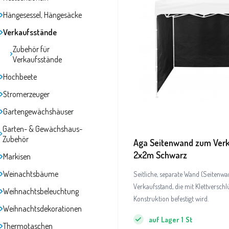
Hängesessel, Hängesäcke
Verkaufsstände
Zubehör für
Verkaufsstände
Hochbeete
Stromerzeuger
Gartengewächshäuser
Garten- & Gewächshaus-
Zubehör
Aga Seitenwand zum Ver
2x2m Schwarz
Markisen
Weinachtsbäume
Seitliche, separate Wand (Seitenwa
Verkaufsstand, die mit Klettverschl
Weihnachtsbeleuchtung
Konstruktion befestigt wird.
Weihnachtsdekorationen
auf Lager
1
St
Thermotaschen