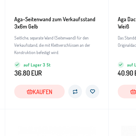
Aga-Seitenwand zum Verkaufsstand
Aga Dac
3x6m Gelb
Weiß
Seitliche, separate Wand (Seitenwand) für den
Das Standda
Verkaufsstand, die mit Klettverschlüssen an der
Originalda
Konstruktion befestigt wird.
auf Lager
3
St
auf 
36.80
EUR
40.90
KAUFEN