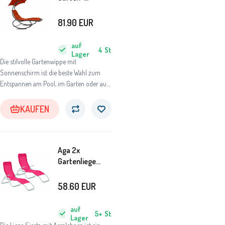
Liegestuhl mit
Sonnenschirm
81.90
EUR
Rot
auf
4
St
Lager
Die stilvolle Gartenwippe mit
Sonnenschirm ist die beste Wahl zum
Entspannen am Pool, im Garten oder auf
der Terrasse.
KAUFEN
Aga 2x
Gartenliege
SIESTA
MC372171PI
58.60
EUR
Dunkelrosa
auf
5+
St
Lager