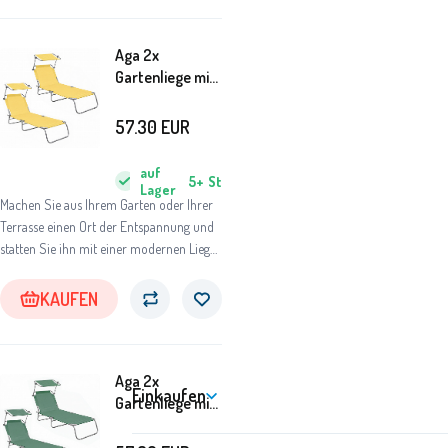
Aga 2x
Gartenliege mit
Verstellfunktion
und
57.30
EUR
Sonnendach
Gelb
auf
5+
St
Lager
Machen Sie aus Ihrem Garten oder Ihrer
Terrasse einen Ort der Entspannung und
statten Sie ihn mit einer modernen Liege
aus.
KAUFEN
Aga 2x
Einkaufen
Gartenliege mit
Verstellfunktion
und