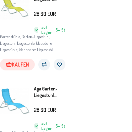
SIESTA Gelb
Grün
28.60
EUR
auf
5+
St
Lager
Gartenstühle, Garten-Liegestuhl,
Liegestuhl, Liegestühle, klappbare
Liegestühle, klappbarer Liegestuhl,
Gartenliegestuhl, Gartenliegestühle,
Gartenliege, Strandliege aus Holz,
KAUFEN
Relaxliege für Garten
Aga Garten-
Liegestuhl
SIESTA Petrol
28.60
EUR
auf
5+
St
Lager