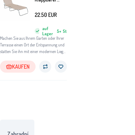
Garten-
Liegestuhl
22.50
EUR
GM4001BG
Beige
auf
5+
St
Lager
Machen Sie aus Ihrem Garten oder Ihrer
Terrasse einen Ort der Entspannung und
statten Sie ihn mit einer modernen Liege
aus.
KAUFEN
Zahradní