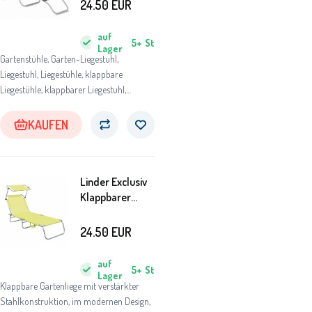
MC372171HG
24.50
EUR
Hellgrau
auf
5+
St
Lager
Gartenstühle, Garten-Liegestuhl,
Liegestuhl, Liegestühle, klappbare
Liegestühle, klappbarer Liegestuhl,
Gartenliegestuhl, Gartenliegestühle,
Gartenliege, Strandliege aus Holz,
KAUFEN
Relaxliege für Garten
Linder Exclusiv
Klappbarer
Gartenliege mit
Baldachin Lime
24.50
EUR
Grün
auf
5+
St
Lager
Klappbare Gartenliege mit verstärkter
Stahlkonstruktion, im modernen Design,