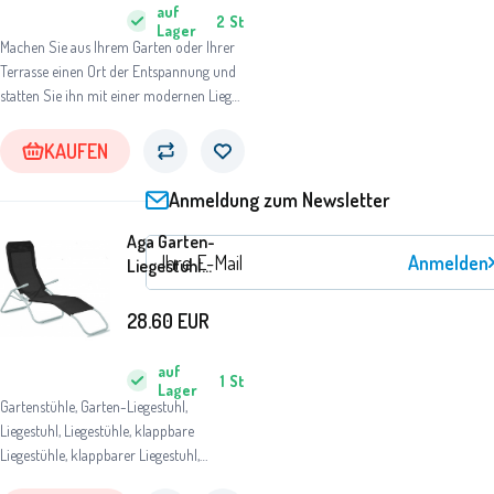
auf
2
St
Lager
Machen Sie aus Ihrem Garten oder Ihrer
Terrasse einen Ort der Entspannung und
statten Sie ihn mit einer modernen Liege
aus.
KAUFEN
Anmeldung zum Newsletter
Aga Garten-
Anmelden
Liegestuhl
SIESTA
Schwarz
28.60
EUR
auf
1
St
Lager
Gartenstühle, Garten-Liegestuhl,
Liegestuhl, Liegestühle, klappbare
Liegestühle, klappbarer Liegestuhl,
Gartenliegestuhl, Gartenliegestühle,