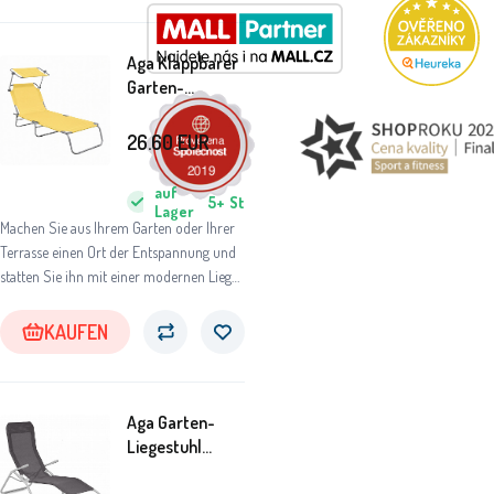
Aga Klappbarer
Garten-
Liegestuhl mit
Baldachin Gelb
26.60
EUR
auf
5+
St
Lager
Machen Sie aus Ihrem Garten oder Ihrer
Terrasse einen Ort der Entspannung und
statten Sie ihn mit einer modernen Liege
aus.
KAUFEN
Aga Garten-
Liegestuhl
SIESTA