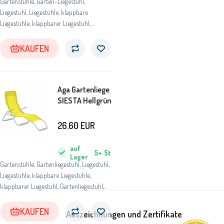
Gartenstühle, Garten-Liegestuhl,
Liegestuhl, Liegestühle, klappbare
Liegestühle, klappbarer Liegestuhl,
Gartenliegestuhl, Gartenliegestühle,
Gartenliege, Strandliege aus Holz,
KAUFEN
Relaxliege für Garten
Aga Gartenliege
SIESTA Hellgrün
26.60
EUR
auf
5+
St
Lager
Gartenstühle, Gartenliegestuhl, Liegestuhl,
Liegestühle, klappbare Liegestühle,
klappbarer Liegestuhl, Gartenliegestuhl,
Gartenliegestühle, Gartenliege,
Strandliege aus Holz, Relaxliege für
KAUFEN
Auszeichnungen und Zertifikate
Garten