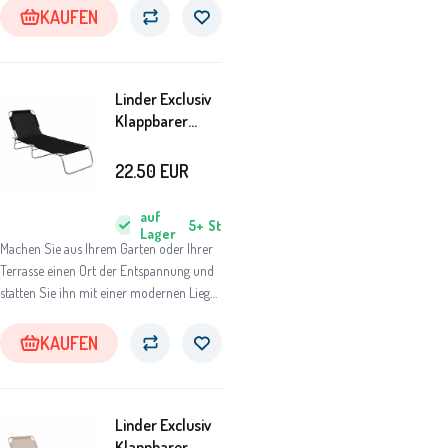
KAUFEN
Linder Exclusiv
Klappbarer
Garten-
Liegestuhl
22.50
EUR
GM4001S
Schwarz
auf
5+
St
Lager
Machen Sie aus Ihrem Garten oder Ihrer
Terrasse einen Ort der Entspannung und
statten Sie ihn mit einer modernen Liege
aus.
KAUFEN
Linder Exclusiv
Klappbarer