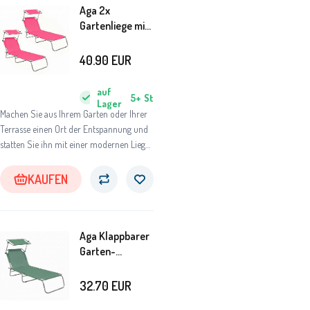
Aga 2x
Gartenliege mit
Verstellfunktion
und
40.90
EUR
Sonnendach
Rosa
auf
5+
St
Lager
Machen Sie aus Ihrem Garten oder Ihrer
Terrasse einen Ort der Entspannung und
statten Sie ihn mit einer modernen Liege
aus.
KAUFEN
Aga Klappbarer
Garten-
Liegestuhl mit
Baldachin
32.70
EUR
Hellgrün