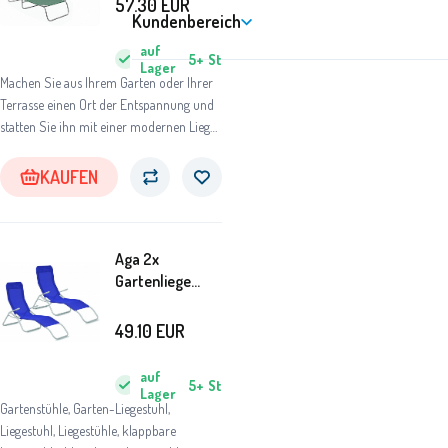
57.30
EUR
Kundenbereich
Sonnendach
Hellgrün
auf
5+
St
Lager
Machen Sie aus Ihrem Garten oder Ihrer
Terrasse einen Ort der Entspannung und
statten Sie ihn mit einer modernen Liege
aus.
KAUFEN
Aga 2x
Gartenliege
SIESTA
MC372171BL
49.10
EUR
Dunkelblau
auf
5+
St
Lager
Gartenstühle, Garten-Liegestuhl,
Liegestuhl, Liegestühle, klappbare