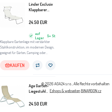
Linder Exclusiv
Klappbarer
Gartenliege mit
Baldachin Beige
24.50
EUR
auf
5+
St
Lager
Klappbare Gartenliege mit verstärkter
Stahlkonstruktion, im modernen Design,
geeignet für Gärten, Camping oder
Strände.
KAUFEN
© 2026 AGA24 s.r.o., Alle Rechte vorbehalten
Aga Garten-
Eshops & webseiten
BINARGON.cz
Liegestuhl
SIESTA Beige
24.50
EUR