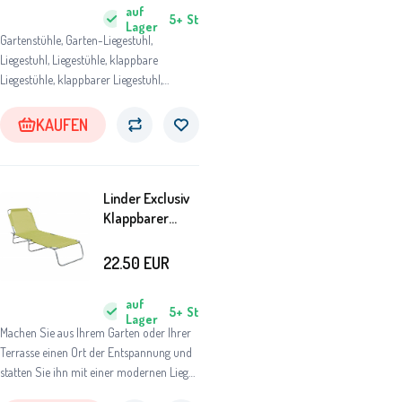
auf
5+
St
Lager
Gartenstühle, Garten-Liegestuhl,
Liegestuhl, Liegestühle, klappbare
Liegestühle, klappbarer Liegestuhl,
Gartenliegestuhl, Gartenliegestühle,
Gartenliege, Strandliege aus Holz,
KAUFEN
Relaxliege für Garten
Linder Exclusiv
Klappbarer
Garten-
Liegestuhl
22.50
EUR
GM4001LG Grün
auf
5+
St
Lager
Machen Sie aus Ihrem Garten oder Ihrer
Terrasse einen Ort der Entspannung und
statten Sie ihn mit einer modernen Liege
aus.