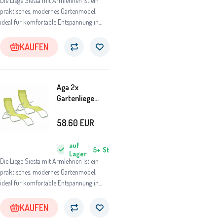
Die Liege Siesta mit Armlehnen ist ein
praktisches, modernes Gartenmöbel,
ideal für komfortable Entspannung in
jedem Garten.
KAUFEN
Aga 2x
Gartenliege
SIESTA
MC372171LG
58.60
EUR
Grün
auf
5+
St
Lager
Die Liege Siesta mit Armlehnen ist ein
praktisches, modernes Gartenmöbel,
ideal für komfortable Entspannung in
jedem Garten.
KAUFEN