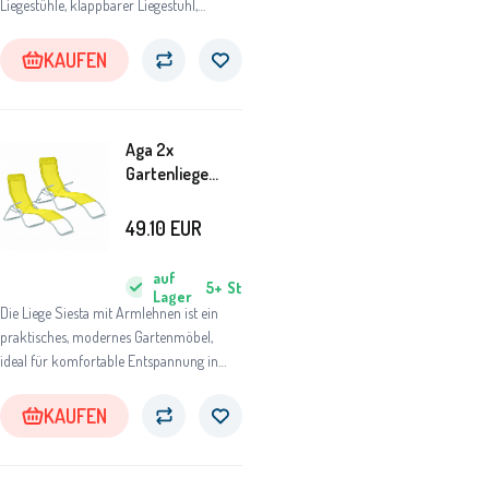
Liegestühle, klappbarer Liegestuhl,
Gartenliegestuhl, Gartenliegestühle,
Gartenliege, Strandliege aus Holz,
KAUFEN
Relaxliege für Garten
Aga 2x
Gartenliege
SIESTA Hellgrün
49.10
EUR
auf
5+
St
Lager
Die Liege Siesta mit Armlehnen ist ein
praktisches, modernes Gartenmöbel,
ideal für komfortable Entspannung in
jedem Garten.
KAUFEN