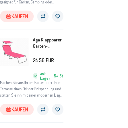
geeignet für Gärten, Camping oder
Strände.
KAUFEN
Aga Klappbarer
Garten-
Liegestuhl mit
Baldachin
24.50
EUR
MR4254 Rosa
auf
5+
St
Lager
Machen Sie aus Ihrem Garten oder Ihrer
Terrasse einen Ort der Entspannung und
statten Sie ihn mit einer modernen Liege
aus.
KAUFEN