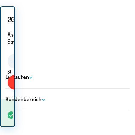
20
EUR
Ähnliche
Ströme:
St
Einkaufen
KAUFEN
Kundenbereich
Wann werde ich die
auf
Waren
5+
St
Lager
erhalten? 12.08. - 13.08.