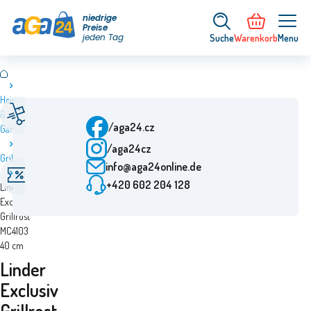
niedrige
Preise
jeden Tag
Suche
Warenkorb
Menu
Heim
Schnelle Lieferung
Kundenbetreuung
&
Ab Bestellung 24 h
Mo-Fr: 7.00-15.30 Uhr
/aga24.cz
Garten
/aga24cz
Geprüftes
Grillzubehör
Besondere Angebote
info@aga24online.de
Unternehmen
Ermäßigungen bis zu
Mehr als 10 Jahre auf
+420 602 204 128
Linder
50%
dem Markt
Exclusiv
Grillrost
MC4103
40 cm
Linder
Exclusiv
Grillrost