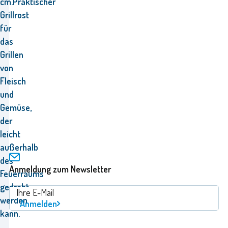
cm.
Praktischer
Grillrost
für
das
Grillen
von
Fleisch
und
Gemüse,
der
leicht
außerhalb
des
Anmeldung zum Newsletter
Feuerraums
gedreht
werden
Anmelden
kann.