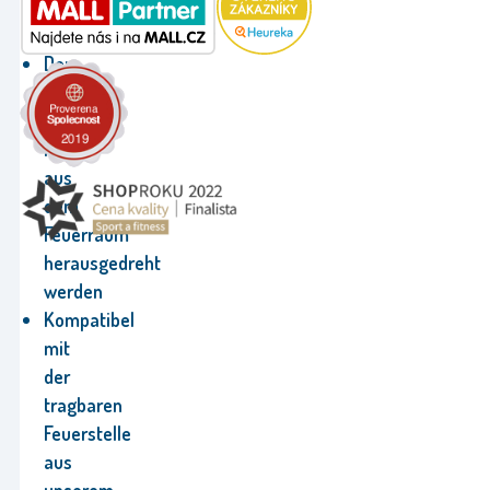
mit
Positionierungshalter
Der
Rost
kann
leicht
aus
dem
Feuerraum
herausgedreht
werden
Kompatibel
mit
der
tragbaren
Feuerstelle
aus
unserem