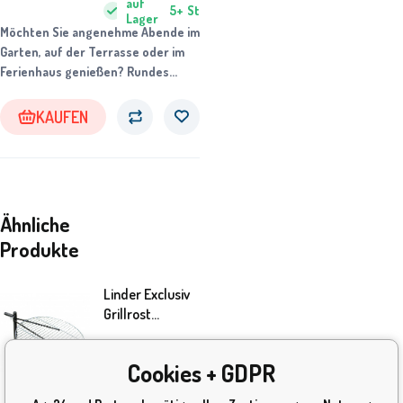
auf
5+
St
Lager
Möchten Sie angenehme Abende im
Garten, auf der Terrasse oder im
Ferienhaus genießen? Rundes
tragbares Feuerstelle mit einem
Durchmesser von 58 cm vereint
KAUFEN
attraktives Design, Funktionalität
und einfache Handhabung in einem
Produkt.
Ähnliche
Produkte
Linder Exclusiv
Grillrost
MC4104 60 cm
30.10
EUR
Cookies + GDPR
auf