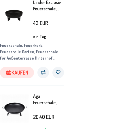
Linder Exclusiv
Feuerschale,
Feuerkorb,
Feuerstelle
43
EUR
Garten Ø 50 cm
ein Tag
Feuerschale, Feuerkorb,
Feuerstelle Garten, Feuerschale
für Außenterrasse Hinterhof
Campinggarten, Firepit, Garden
Feuerschale,
KAUFEN
Aga
Feuerschale,
Feuerkorb,
Feuerstelle
20.40
EUR
Garten Ø 58 cm
mit Griffen