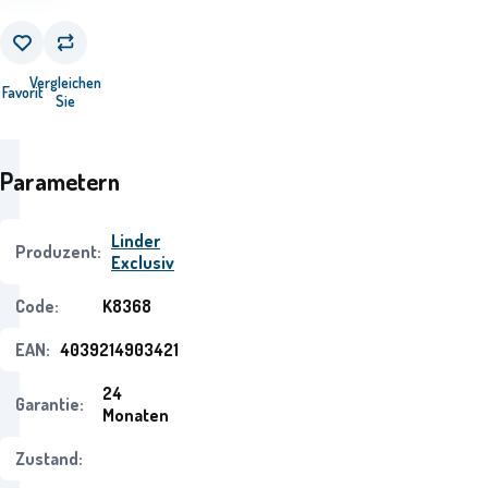
Vergleichen
Favorit
Sie
Parametern
Linder
Produzent:
Exclusiv
Code:
K8368
EAN:
4039214903421
24
Garantie:
Monaten
Zustand: