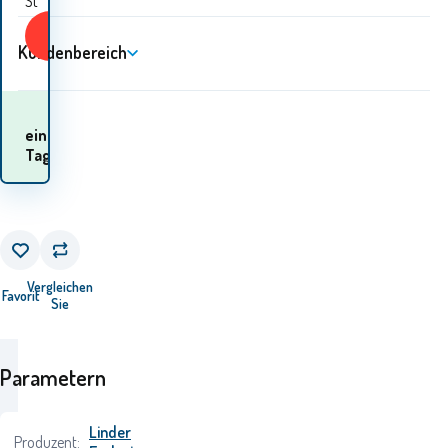
St
KAUFEN
Kundenbereich
Wann werde ich die
ein
Waren
Tag
erhalten? 12.08. - 13.08.
Vergleichen
Favorit
Sie
Parametern
Linder
Produzent: