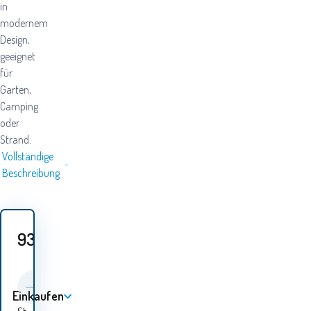
in
modernem
Design,
geeignet
für
Garten,
Camping
oder
Strand.
Vollständige
Beschreibung
93
EUR
Einkaufen