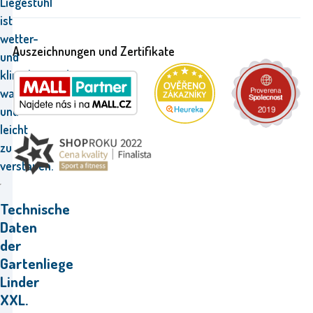
Liegestuhl
ist
wetter-
Auszeichnungen und Zertifikate
und
klimabeständig,
wartungsarm
und
leicht
zu
verstauen.
Technische
Daten
der
Gartenliege
Linder
XXL.